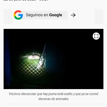
Vecinos denuncian que hay puma está suelto y que ya se comió
decenas de animales