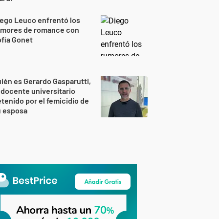
ego Leuco enfrentó los
umores de romance con
fía Gonet
ién es Gerardo Gasparutti,
 docente universitario
tenido por el femicidio de
u esposa