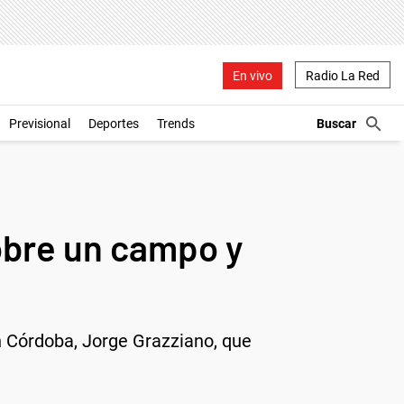
En vivo
Radio La Red
Previsional
Deportes
Trends
obre un campo y
n Córdoba, Jorge Grazziano, que