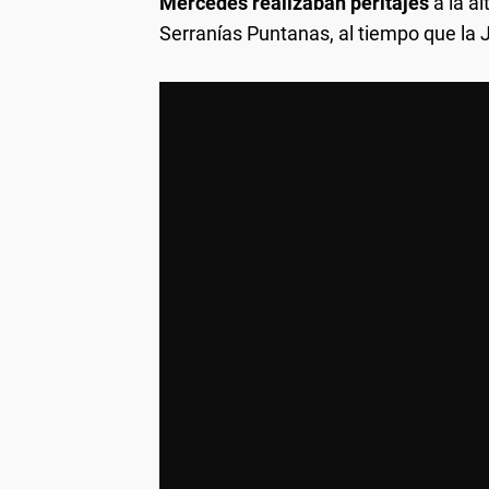
Mercedes realizaban peritajes
a la al
Serranías Puntanas, al tiempo que la J