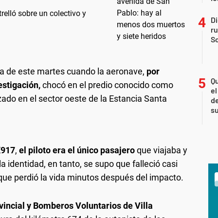
relló sobre un colectivo y
Di
r
So
ía de este martes cuando la aeronave,
por
Qu
estigación,
chocó en el predio conocido como
el
do en el sector oeste de la Estancia Santa
de
s
X917
,
el piloto era el único pasajero
que viajaba y
la identidad, en tanto, se supo que falleció casi
ue perdió la vida minutos después del impacto.
ovincial y Bomberos Voluntarios de Villa