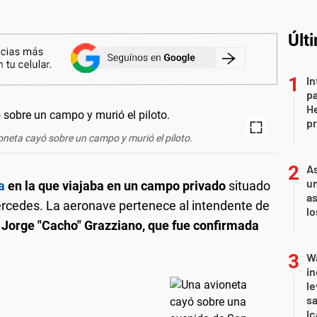
Últ
In
pa
He
pr
oneta cayó sobre un campo y murió el piloto.
As
un
ta
en la que viajaba en un campo privado
situado
as
ercedes. La aeronave pertenece al intendente de
l
Jorge "Cacho" Grazziano, que fue confirmada
Wa
in
le
sa
Ic