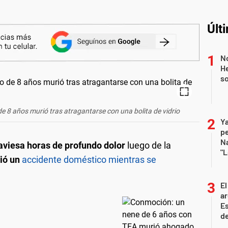
Últ
No
He
s
de 8 años murió tras atragantarse con una bolita de vidrio
Ya
p
Na
raviesa horas de profundo dolor
luego de la
"L
rió un
accidente doméstico mientras se
El
ar
Es
de