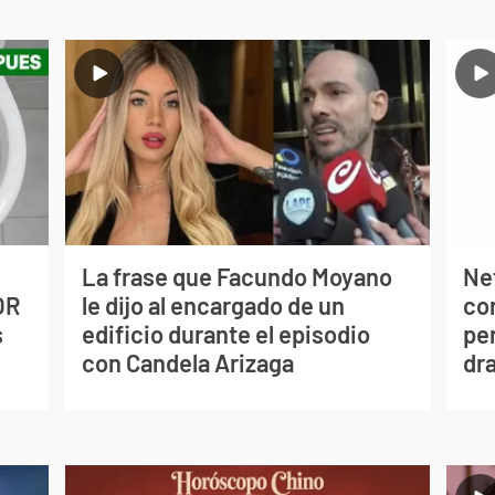
La frase que Facundo Moyano
Net
OR
le dijo al encargado de un
co
s
edificio durante el episodio
per
con Candela Arizaga
dr