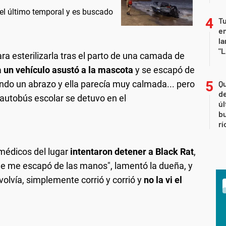
 el último temporal y es buscado
Tu
en
la
"L
para esterilizarla tras el parto de una camada de
a
un vehículo asustó a la mascota
y se escapó de
ndo un abrazo y ella parecía muy calmada... pero
Qu
de
 autobús escolar se detuvo en el
úl
b
rí
 médicos del lugar
intentaron detener a Black Rat
,
"Se me escapó de las manos", lamentó la dueña, y
volvía, simplemente corrió y corrió y
no la vi el