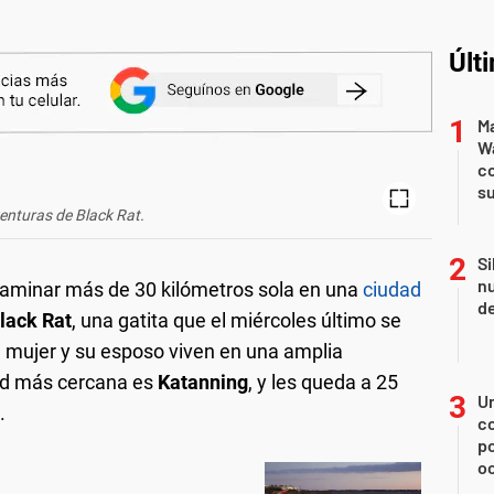
Últ
Ma
Wa
c
su
enturas de Black Rat.
Si
nu
caminar más de 30 kilómetros sola en una
ciudad
de
lack Rat
, una gatita que el miércoles último se
a mujer y su esposo viven en una amplia
dad más cercana es
Katanning
, y les queda a 25
U
.
co
p
o