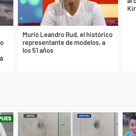
al 
Ki
Murió Leandro Rud, el histórico
mo
representante de modelos, a
los 51 años
ná