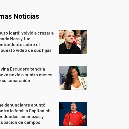
imas Noticias
uro Icardi volvió a cruzar a
nda Nara y fue
ontundente sobre el
puesto video de sus hijas
lvina Escudero tendría
evo novio a cuatro meses
 su separación
na denunciante apuntó
ntra la familia Capitanich
or deudas, amenazas y
cupación de campos