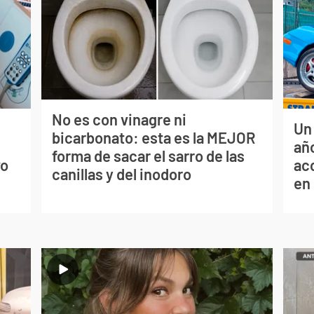
No es con vinagre ni
Un
bicarbonato: esta es la MEJOR
s
año
forma de sacar el sarro de las
vo
ac
canillas y del inodoro
en