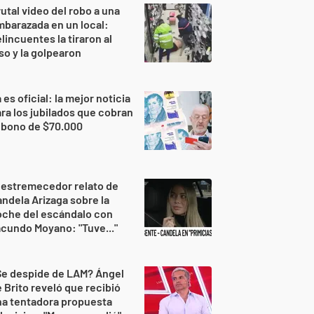
utal video del robo a una
barazada en un local:
lincuentes la tiraron al
so y la golpearon
 es oficial: la mejor noticia
ra los jubilados que cobran
 bono de $70.000
 estremecedor relato de
ndela Arizaga sobre la
oche del escándalo con
cundo Moyano: "Tuve..."
Se despide de LAM? Ángel
 Brito reveló que recibió
na tentadora propuesta