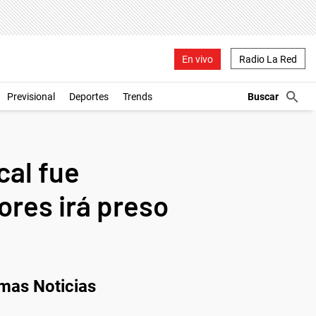
En vivo
Radio La Red
Previsional
Deportes
Trends
cal fue
ores irá preso
imas Noticias