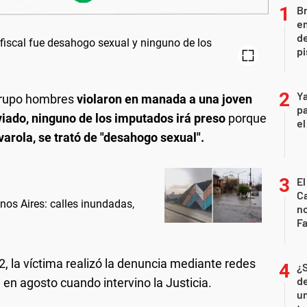
Br
em
de
pi
Ya
grupo hombres
violaron en manada a una joven
pa
viado, ninguno de los imputados irá preso
porque
el
varola, se trató de "desahogo sexual".
El
Ca
nos Aires: calles inundadas,
n
Fa
, la víctima realizó la denuncia mediante redes
¿
de
 en agosto cuando intervino la Justicia.
u