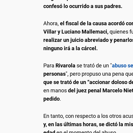
confesó lo ocurrido a sus padres.
Ahora,
el fiscal de la causa acordó c
Villar y Luciano Mallemaci,
quienes fu
realizar un juicio abreviado y penarlo
ninguno irá a la cárcel.
Para
Rivarola
se trató de un "
abuso se
personas
", pero propuso una pena que 
que se trató de un “accionar doloso 
en manos
del juez penal Marcelo Niet
pedido
.
En tanto, con respecto a los otros ac
y, en las últimas horas, se dictó la m
edad
en el momento del abuso.