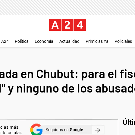
o A24
Política
Economía
Actualidad
Primicias Ya
Policiales
da en Chubut: para el fis
" y ninguno de los abusad
Últ