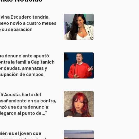
lvina Escudero tendría
evo novio a cuatro meses
 su separación
na denunciante apuntó
ntra la familia Capitanich
or deudas, amenazas y
cupación de campos
li Acosta, harta del
sañamiento en su contra,
nzó una dura denuncia:
legaron al punto de..."
ién es el joven que