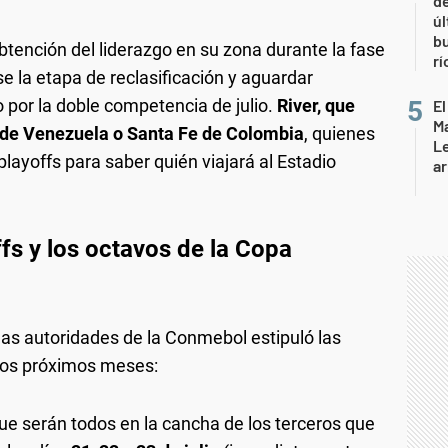
de
úl
b
obtención del liderazgo en su zona durante la fase
rí
rse la etapa de reclasificación y aguardar
por la doble competencia de julio.
River, que
El
Ma
 de Venezuela o Santa Fe de Colombia
, quienes
L
playoffs para saber quién viajará al Estadio
ar
fs y los octavos de la Copa
r las autoridades de la Conmebol estipuló las
 los próximos meses:
que serán todos en la cancha de los terceros que