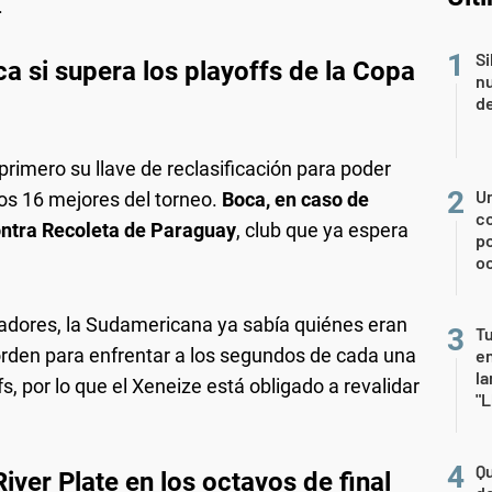
.
Si
a si supera los playoffs de la Copa
nu
de
primero su llave de reclasificación para poder
U
os 16 mejores del torneo.
Boca, en caso de
co
ontra Recoleta de Paraguay
, club que ya espera
p
o
tadores, la Sudamericana ya sabía quiénes eran
Tu
 orden para enfrentar a los segundos de cada una
en
la
s, por lo que el Xeneize está obligado a revalidar
"L
Qu
River Plate en los octavos de final