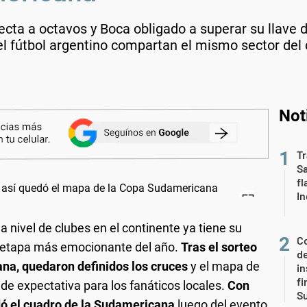
ecta a octavos y Boca obligado a superar su llave d
l fútbol argentino compartan el mismo sector del 
Not
Tr
S
fl
In
nivel de clubes en el continente ya tiene su
Co
a etapa más emocionante del año.
Tras el sorteo
de
na, quedaron definidos los cruces
y el mapa de
in
fi
 expectativa para los fanáticos locales.
Con
S
dó el cuadro de la Sudamericana
luego del evento