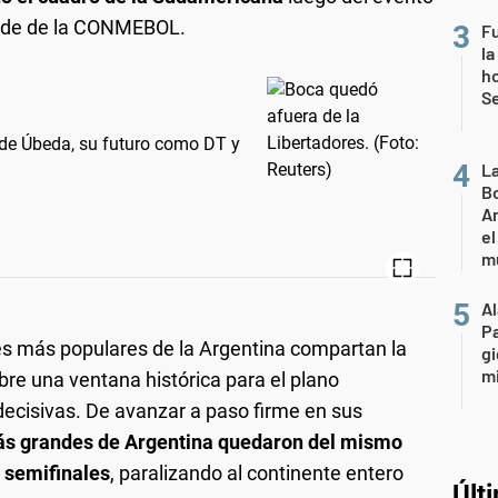
sede de la CONMEBOL.
Fu
la
ho
Se
s de Úbeda, su futuro como DT y
L
Bo
Ar
el
m
A
P
es más populares de la Argentina compartan la
gi
mi
bre una ventana histórica para el plano
 decisivas. De avanzar a paso firme en sus
ás grandes de Argentina quedaron del mismo
n semifinales
, paralizando al continente entero
Últ