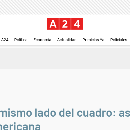
o A24
Política
Economía
Actualidad
Primicias Ya
Policiales
 mismo lado del cuadro: a
mericana