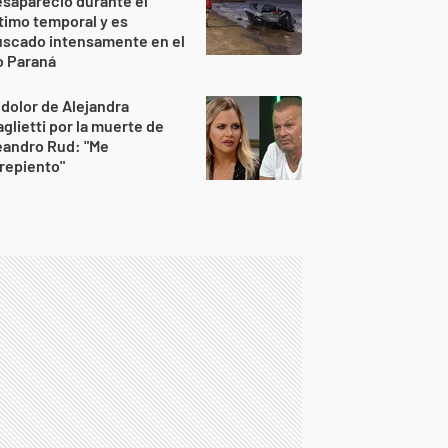
sapareció durante el
timo temporal y es
uscado intensamente en el
o Paraná
 dolor de Alejandra
glietti por la muerte de
eandro Rud: "Me
repiento"