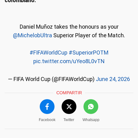
colombiano.
Daniel Muñoz takes the honours as your
@MichelobUltra
Superior Player of the Match.
#FIFAWorldCup
#SuperiorPOTM
pic.twitter.com/uYeo8L0vTN
— FIFA World Cup (@FIFAWorldCup)
June 24, 2026
COMPARTIR
Facebook
Twitter
Whatsapp