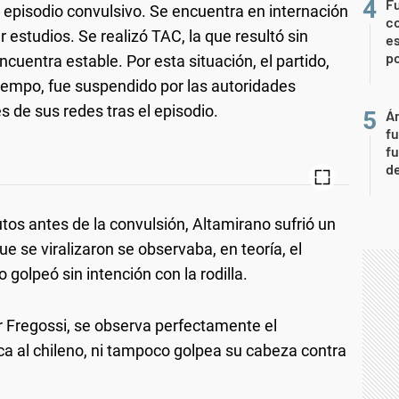
Fu
n episodio convulsivo. Se encuentra en internación
c
estudios. Se realizó TAC, la que resultó sin
es
p
uentra estable. Por esta situación, el partido,
tiempo, fue suspendido por las autoridades
s de sus redes tras el episodio.
Án
fu
fu
de
os antes de la convulsión, Altamirano sufrió un
e se viralizaron se observaba, en teoría, el
olpeó sin intención con la rodilla.
r Fregossi, se observa perfectamente el
oca al chileno, ni tampoco golpea su cabeza contra