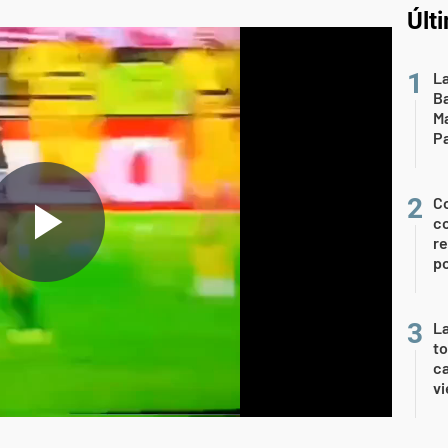
Últ
La
Ba
Ma
Pa
Co
co
re
po
La
t
ca
vi