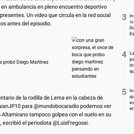
do en ambulancia en pleno encuentro deportivo
resentes. Un video que circula en la red social
In
¡c
os antes del episodio.
Du
E
La
po
e probó Diego Martínez
In
q
In
qu
ntario de la rodilla de Lema en la cabeza de
eq
@BraianJP10 para @mundobocaradio podemos ver
el
 Altamirano tampoco golpea con el suelo en su
", escribió el periodista @LuisFregossi.