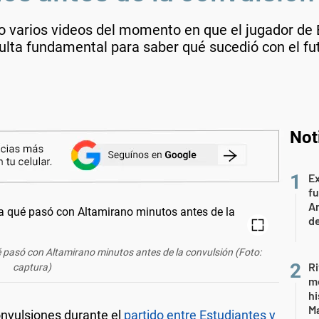
do varios videos del momento en que el jugador de
sulta fundamental para saber qué sucedió con el fu
Not
Ex
fu
Ar
de
é pasó con Altamirano minutos antes de la convulsión (Foto:
Ri
captura)
m
hi
Ma
onvulsiones durante el
partido entre Estudiantes y