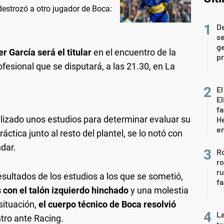
destrozó a otro jugador de Boca:
D
se
ge
er García será el titular
en el encuentro de la
pr
fesional que se disputará, a las 21.30, en La
El
El
fa
alizado unos estudios para determinar evaluar su
He
e
áctica junto al resto del plantel, se lo notó con
ndar.
Ro
ro
r
esultados de los estudios a los que se sometió,
fa
 con el talón izquierdo hinchado
y una molestia
situación,
el cuerpo técnico de Boca resolvió
La
tro ante Racing.