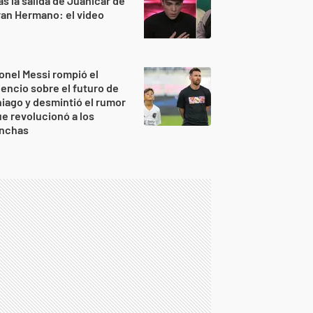
as la salida de Juanicar de
an Hermano: el video
onel Messi rompió el
lencio sobre el futuro de
iago y desmintió el rumor
e revolucionó a los
inchas