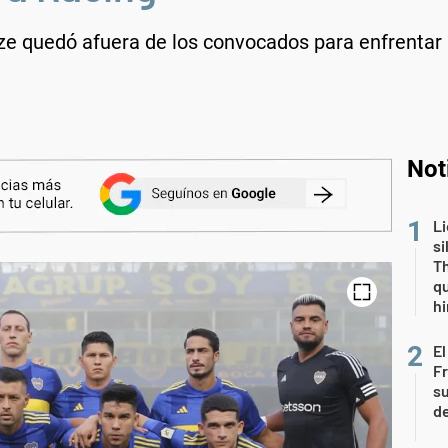
ize quedó afuera de los convocados para enfrenta
Not
Li
si
Th
qu
h
El
Fr
su
de