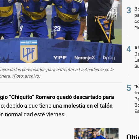
B
pa
c
Me
At
De
L
S
fuera de los convocados para enfrentar a La Academia en la
era. (Foto: archivo)
"E
t
gio “Chiquito” Romero quedó descartado para
Pa
Bo
o, debido a que tiene una
molestia en el talón
E
on normalidad este viernes.
Últ