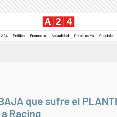
o A24
Política
Economía
Actualidad
Primicias Ya
Policiales
AJA que sufre el PLANT
 a Racing