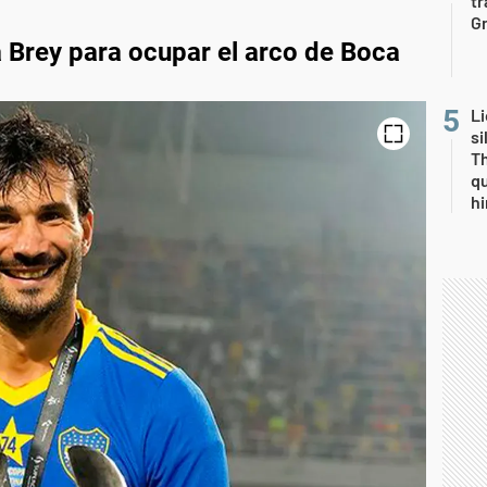
tr
Gr
a Brey para ocupar el arco de Boca
Li
si
Th
qu
h