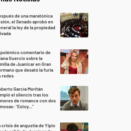
espués de una maratónica
sión, el Senado aprobó en
neral la ley de la propiedad
ivada
 polémico comentario de
iana Guercio sobre la
milia de Juanicar en Gran
rmano que desató la furia
n redes
berto García Moritán
mpió el silencio tras los
umores de romance con dos
mosas: "Estoy..."
 crisis de angustia de Yipio