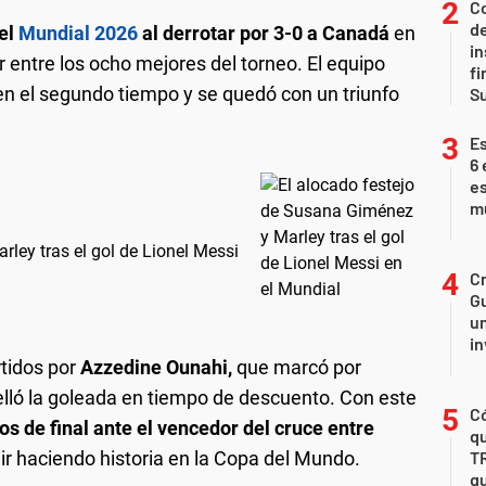
Co
de
 el
Mundial 2026
al derrotar por 3-0 a Canadá
en
in
r entre los ocho mejores del torneo. El equipo
fi
en el segundo tiempo y se quedó con un triunfo
S
Es
6 
es
m
ley tras el gol de Lionel Messi
Cr
Gu
un
in
rtidos por
Azzedine Ounahi,
que marcó por
elló la goleada en tiempo de descuento. Con este
Có
s de final ante el vencedor del cruce entre
qu
ir haciendo historia en la Copa del Mundo.
T
qu