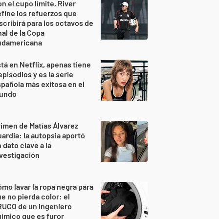
n el cupo límite, River
fine los refuerzos que
scribirá para los octavos de
nal de la Copa
udamericana
tá en Netflix, apenas tiene
episodios y es la serie
pañola más exitosa en el
undo
imen de Matías Álvarez
ardia: la autopsia aportó
 dato clave a la
vestigación
mo lavar la ropa negra para
e no pierda color: el
RUCO de un ingeniero
ímico que es furor