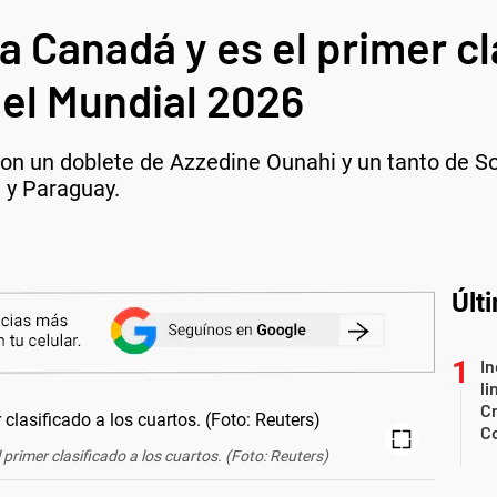
 Canadá y es el primer cl
del Mundial 2026
con un doblete de Azzedine Ounahi y un tanto de S
a y Paraguay.
Últ
In
li
Cr
C
primer clasificado a los cuartos. (Foto: Reuters)