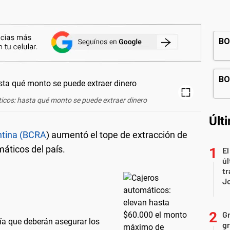
icos: hasta qué monto se puede extraer dinero
Últ
ntina (BCRA
) aumentó el tope de extracción de
máticos del país.
El
úl
tr
J
Gr
día que deberán asegurar los
gr