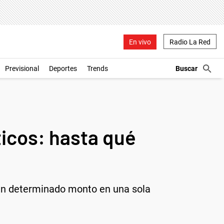
En vivo
Radio La Red
Previsional
Deportes
Trends
icos: hasta qué
 un determinado monto en una sola