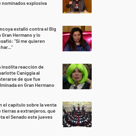
e nominados explosiva
ncoya estalló contra el Big
 Gran Hermano y lo
safió: "Si me quieren
har..."
 insólita reacción de
arlotte Caniggia al
terarse de que fue
ulminada en Gran Hermano
n el capítulo sobre la venta
 tierras a extranjeros, qué
ta el Senado este jueves