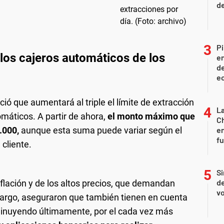
d
Pi
los cajeros automáticos de los
en
de
ec
ó que aumentará al triple el límite de extracción
La
omáticos. A partir de ahora,
el monto máximo que
Ch
.000,
aunque esta suma puede variar según el
en
f
 cliente.
Si
de
nflación y de los altos precios, que demandan
vo
bargo, aseguraron que también tienen en cuenta
sminuyendo últimamente, por el cada vez más