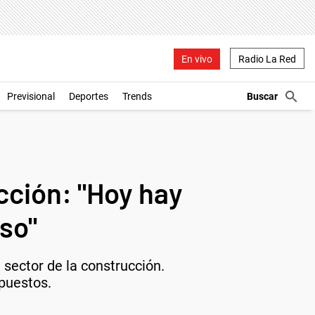
En vivo
Radio La Red
Previsional
Deportes
Trends
cción: "Hoy hay
so"
 sector de la construcción.
mpuestos.