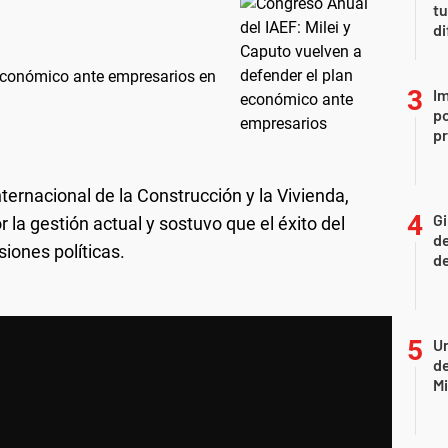
t
di
 económico ante empresarios en
Im
po
p
nternacional de la Construcción y la Vivienda,
Gi
la gestión actual y sostuvo que el éxito del
de
ones políticas.
de
Un
de
Mi