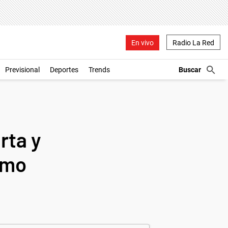
En vivo
Radio La Red
Previsional
Deportes
Trends
rta y
smo