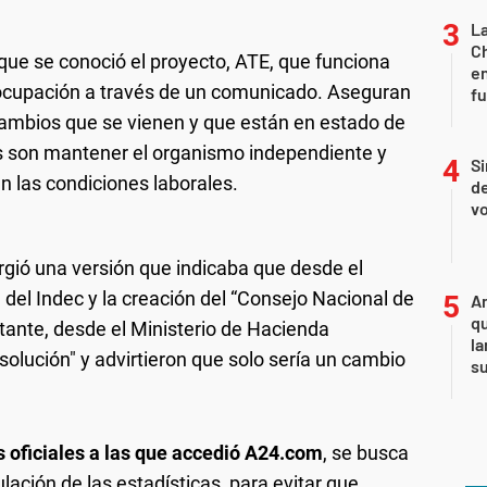
La
Ch
que se conoció el proyecto, ATE, que funciona
en
eocupación a través de un comunicado. Aseguran
f
 cambios que se vienen y que están en estado de
des son mantener el organismo independiente y
Si
en las condiciones laborales.
de
vo
rgió una versión que indicaba que desde el
del Indec y la creación del “Consejo Nacional de
An
qu
stante, desde el Ministerio de Hacienda
la
olución" y advirtieron que solo sería un cambio
s
s oficiales a las que accedió A24.com
, se busca
ulación de las estadísticas, para evitar que