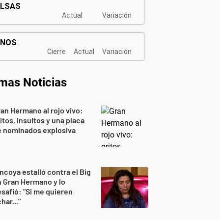
imas Noticias
an Hermano al rojo vivo:
itos, insultos y una placa
e nominados explosiva
ncoya estalló contra el Big
 Gran Hermano y lo
safió: "Si me quieren
har..."