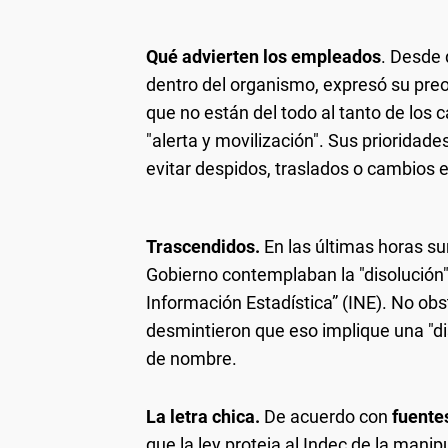
Qué advierten los empleados
. Desde 
dentro del organismo, expresó su pr
que no están del todo al tanto de los
"alerta y movilización". Sus priorida
evitar despidos, traslados o cambios 
Trascendidos.
En las últimas horas su
Gobierno contemplaban la "disolución" 
Información Estadística” (INE). No ob
desmintieron que eso implique una "dis
de nombre.
La letra chica.
De acuerdo con
fuente
que la ley proteja al Indec de la manip