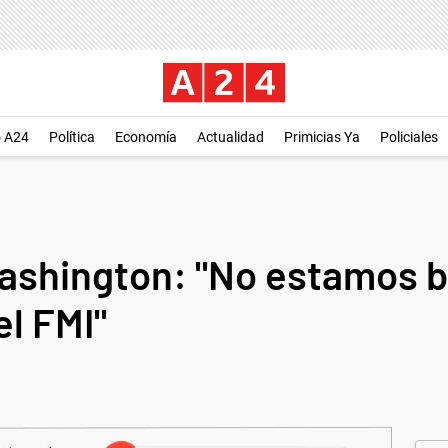
o A24
Política
Economía
Actualidad
Primicias Ya
Policiales
ashington: "No estamos 
el FMI"