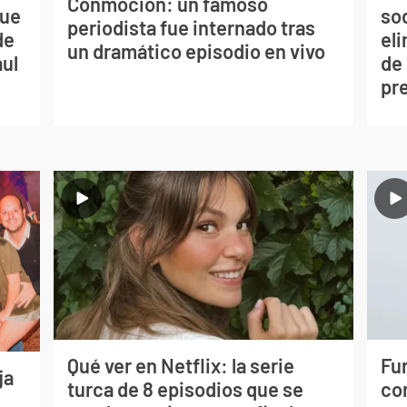
Conmoción: un famoso
que
so
periodista fue internado tras
de
eli
un dramático episodio en vivo
aul
de
pr
Qué ver en Netflix: la serie
Fur
ja
turca de 8 episodios que se
co