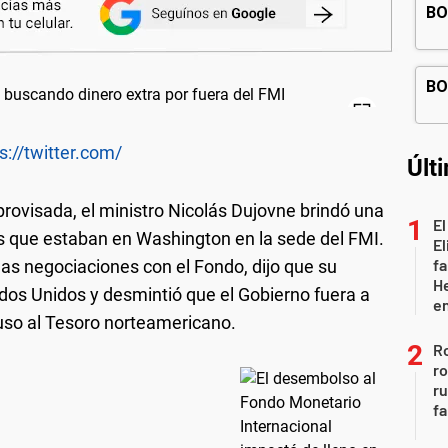
s://twitter.com/
Últ
ovisada, el ministro Nicolás Dujovne brindó una
El
s que estaban en Washington en la sede del FMI.
El
fa
las negociaciones con el Fondo, dijo que su
He
dos Unidos y desmintió que el Gobierno fuera a
e
luso al Tesoro norteamericano.
Ro
ro
r
fa