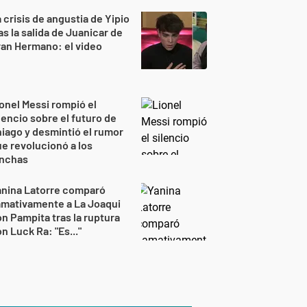
 crisis de angustia de Yipio
as la salida de Juanicar de
an Hermano: el video
onel Messi rompió el
lencio sobre el futuro de
iago y desmintió el rumor
e revolucionó a los
inchas
anina Latorre comparó
amativamente a La Joaqui
n Pampita tras la ruptura
n Luck Ra: "Es..."