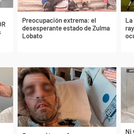
Preocupación extrema: el
La
OR
desesperante estado de Zulma
ray
s
Lobato
oc
Ni 