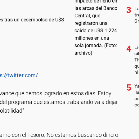
La
tr
es tras un desembolso de U$S
Gr
Li
si
Th
qu
h
s://twitter.com/
Y
ll
vance que hemos logrado en estos días. Estoy
co
 del programa que estamos trabajando va a dejar
co
olatilidad"
amo con el Tesoro. No estamos buscando dinero