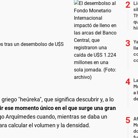
Li
si
Th
qu
h
Y
es tras un desembolso de U$S
ll
co
co
L
Mo
a 
de
riego "heúreka", que significa descubrir y, a lo
inir ese momento único en el que surge una gran
ego Arquímedes cuando, mientras se daba un
Af
Mo
ra calcular el volumen y la densidad.
do
fu