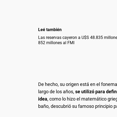
Leé también
Las reservas cayeron a U$S 48.835 millon
852 millones al FMI
De hecho, su origen está en el fonema g
largo de los años,
se utilizó para def
idea
, como lo hizo el matemático gri
baño, descubrió su famoso principio pa