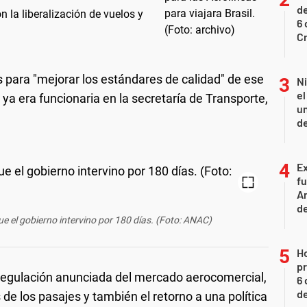
de
n la liberalización de vuelos y
6 
C
as para "mejorar los estándares de calidad" de ese
N
e
ya era funcionaria en la secretaría de Transporte,
un
de
Ex
fu
Ar
de
e el gobierno intervino por 180 días. (Foto: ANAC)
H
pr
regulación anunciada del mercado aerocomercial,
6 
de
s de los pasajes y también el retorno a una política