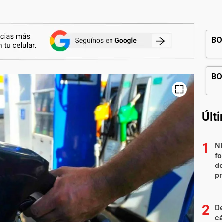
Últ
Ni
fo
de
p
De
cá