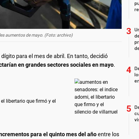
pu
re
Un
ales aumentos de mayo. (Foto: archivo)
de
pr
d
dígito para el mes de abril. En tanto, decidió
tarían en grandes sectores sociales en mayo
.
De
lo
e
l libertario que firmó y el
De
cu
vi
incrementos para el quinto mes del año
entre los