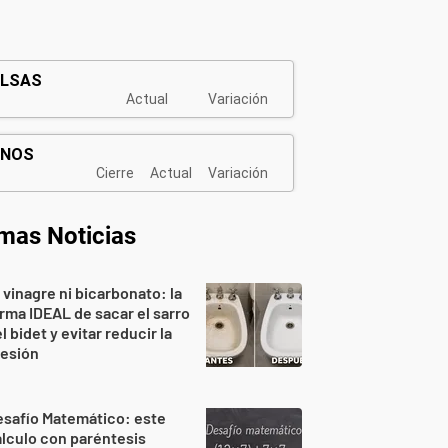
imas Noticias
 vinagre ni bicarbonato: la
rma IDEAL de sacar el sarro
l bidet y evitar reducir la
resión
safío Matemático: este
lculo con paréntesis