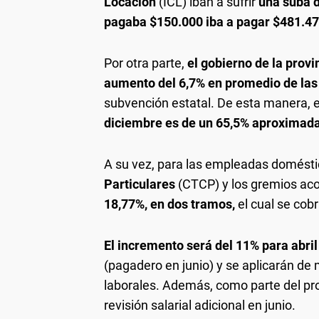
Locación
(ICL) iban a sufrir
una suba 
pagaba $150.000 iba a pagar $481.4
Por otra parte,
el gobierno de la prov
aumento del 6,7% en promedio de las 
subvención estatal. De esta manera, 
diciembre es de un 65,5% aproxima
A su vez, para las empleadas domést
Particulares
(CTCP) y los gremios ac
18,77%, en dos tramos,
el cual se cob
El incremento será del 11% para abri
(pagadero en junio) y se aplicarán de
laborales. Además, como parte del pro
revisión salarial adicional en junio.