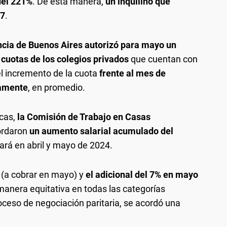
del 221%
. De esta manera,
un inquilino que
77
.
incia de Buenos Aires autorizó para mayo un
cuotas de los colegios privados
que cuentan con
el incremento de la cuota
frente al mes de
damente
, en promedio.
icas,
la Comisión de Trabajo en Casas
ordaron
un aumento salarial acumulado del
rará en abril y mayo de 2024.
l
(a cobrar en mayo) y
el adicional del 7% en mayo
 manera equitativa en todas las categorías
ceso de negociación paritaria, se acordó una