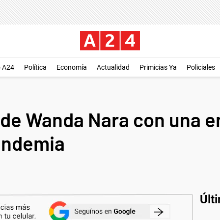
o A24
Política
Economía
Actualidad
Primicias Ya
Policiales
 de Wanda Nara con una e
andemia
Últ