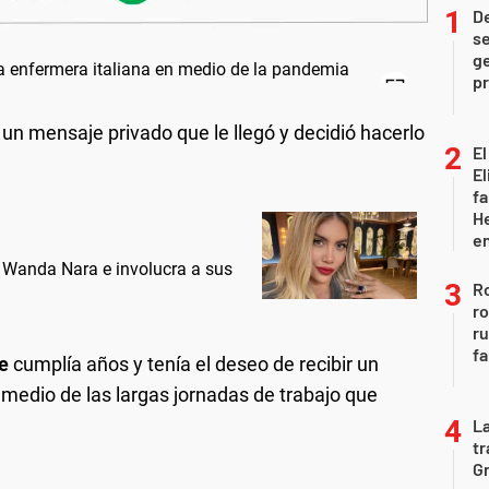
D
se
ge
pr
n mensaje privado que le llegó y decidió hacerlo
El
El
fa
He
e
 Wanda Nara e involucra a sus
Ro
ro
r
fa
e
cumplía años y tenía el deseo de recibir un
n medio de las largas jornadas de trabajo que
La
tr
Gr