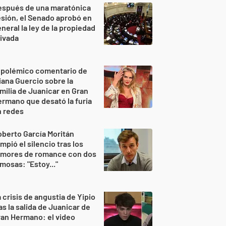
espués de una maratónica
sión, el Senado aprobó en
neral la ley de la propiedad
ivada
 polémico comentario de
iana Guercio sobre la
milia de Juanicar en Gran
rmano que desató la furia
n redes
berto García Moritán
mpió el silencio tras los
umores de romance con dos
mosas: "Estoy..."
 crisis de angustia de Yipio
as la salida de Juanicar de
an Hermano: el video