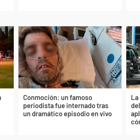
n
Conmoción: un famoso
La 
periodista fue internado tras
de
un dramático episodio en vivo
apl
có