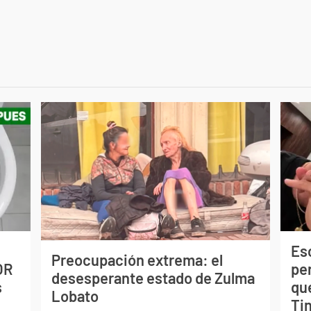
Esc
Preocupación extrema: el
OR
pe
desesperante estado de Zulma
s
qu
Lobato
Tin