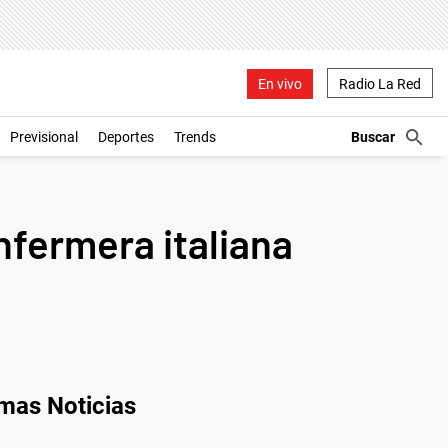
En vivo
Radio La Red
Previsional
Deportes
Trends
nfermera italiana
imas Noticias