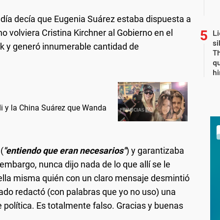
 día decía que Eugenia Suárez estaba dispuesta a
o volviera Cristina Kirchner al Gobierno en el
Li
si
ok y generó innumerable cantidad de
Th
qu
h
rdi y la China Suárez que Wanda
(
"entiendo que eran necesarios"
) y garantizaba
embargo, nunca dijo nada de lo que allí se le
e ella misma quién con un claro mensaje desmintió
nado redactó (con palabras que yo no uso) una
política. Es totalmente falso. Gracias y buenas