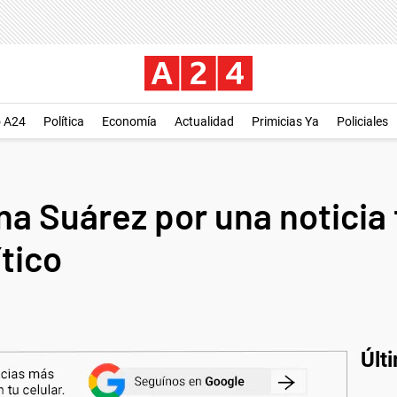
o A24
Política
Economía
Actualidad
Primicias Ya
Policiales
ina Suárez por una noticia
tico
Últ