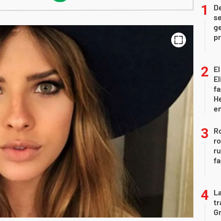
D
se
ge
pr
El
El
fa
He
e
Ro
ro
r
fa
La
tr
Gr