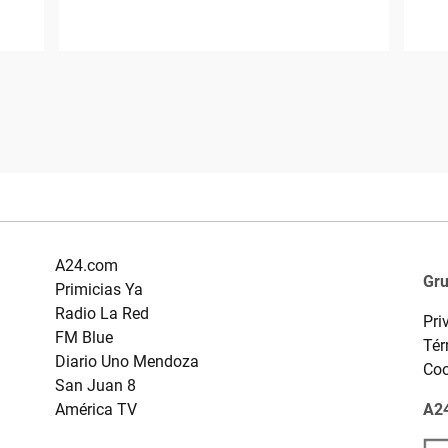
A24.com
Gr
Primicias Ya
Radio La Red
Pri
FM Blue
Tér
Diario Uno Mendoza
Coo
San Juan 8
América TV
A24