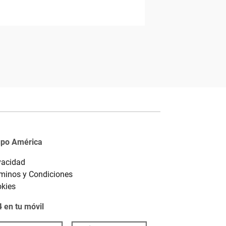
upo América
vacidad
minos y Condiciones
kies
 en tu móvil