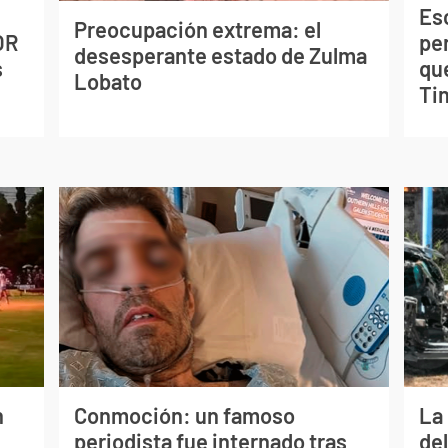
Esc
Preocupación extrema: el
OR
pe
desesperante estado de Zulma
s
qu
Lobato
Tin
n
Conmoción: un famoso
La 
periodista fue internado tras
de