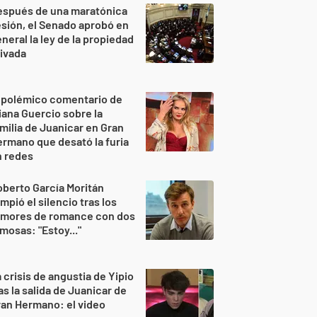
espués de una maratónica
sión, el Senado aprobó en
neral la ley de la propiedad
ivada
 polémico comentario de
iana Guercio sobre la
milia de Juanicar en Gran
rmano que desató la furia
n redes
berto García Moritán
mpió el silencio tras los
umores de romance con dos
mosas: "Estoy..."
 crisis de angustia de Yipio
as la salida de Juanicar de
an Hermano: el video