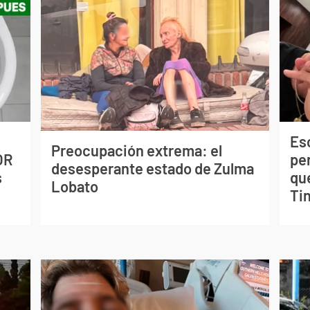
Esc
Preocupación extrema: el
OR
pe
desesperante estado de Zulma
s
qu
Lobato
Tin