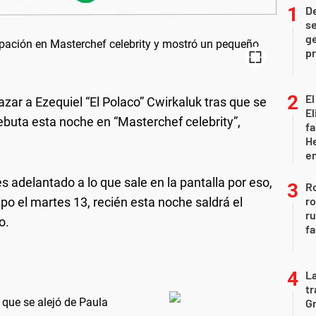
D
se
ge
pr
El
zar a Ezequiel “El Polaco” Cwirkaluk tras que se
El
ebuta esta noche en “Masterchef celebrity”,
fa
He
e
 adelantado a lo que sale en la pantalla por eso,
Ro
ro
upo el martes 13, recién esta noche saldrá el
r
o.
fa
La
tr
 que se alejó de Paula
Gr