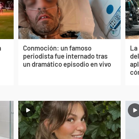
n
Conmoción: un famoso
La 
periodista fue internado tras
de
un dramático episodio en vivo
apl
có