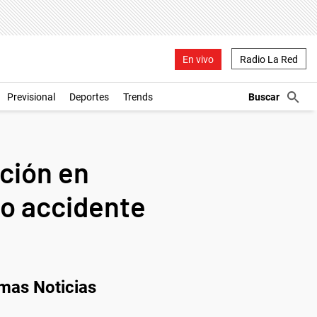
En vivo
Radio La Red
Previsional
Deportes
Trends
ación en
ño accidente
imas Noticias