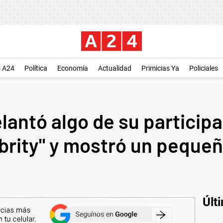
o A24
Política
Economía
Actualidad
Primicias Ya
Policiales
lantó algo de su particip
brity" y mostró un peque
Últ