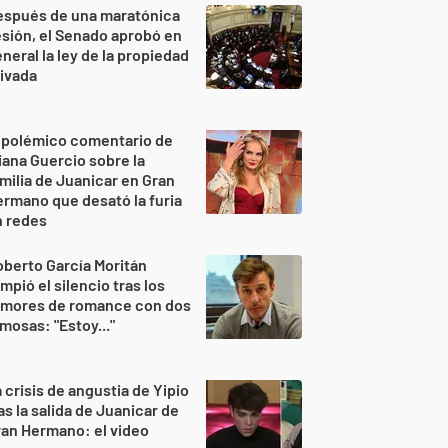
espués de una maratónica
sión, el Senado aprobó en
neral la ley de la propiedad
ivada
 polémico comentario de
iana Guercio sobre la
milia de Juanicar en Gran
rmano que desató la furia
n redes
berto García Moritán
mpió el silencio tras los
umores de romance con dos
mosas: "Estoy..."
 crisis de angustia de Yipio
as la salida de Juanicar de
an Hermano: el video