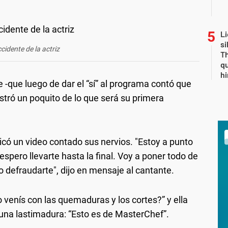
Li
si
ccidente de la actriz
Th
qu
h
 -que luego de dar el “sí” al programa contó que
ostró un poquito de lo que será su primera
icó un video contado sus nervios. "Estoy a punto
espero llevarte hasta la final. Voy a poner todo de
no defraudarte", dijo en mensaje al cantante.
 venís con las quemaduras y los cortes?” y ella
una lastimadura: “Esto es de MasterChef”.