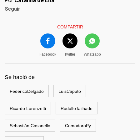
Por
Catalina de Elía
Seguir
COMPARTIR
Facebook
Twitter
Whatsapp
Se habló de
FedericoDelgado
LuisCaputo
Ricardo Lorenzetti
RodolfoTailhade
Sebastián Casanello
ComodoroPy