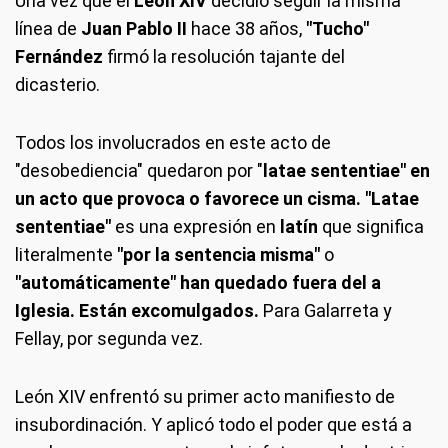
Una vez que el
León XIV
decidió seguir la misma
línea de
Juan Pablo II
hace 38 años,
"Tucho"
Fernández
firmó la resolución tajante del
dicasterio.
Todos los involucrados en este acto de
"desobediencia" quedaron por "
latae sententiae" en
un acto que provoca o favorece un cisma. "Latae
sententiae"
es una expresión en
latín
que significa
literalmente
"por la sentencia misma"
o
"automáticamente" han quedado fuera del a
Iglesia. Están excomulgados.
Para Galarreta y
Fellay, por segunda vez.
León XIV enfrentó su primer acto manifiesto de
insubordinación. Y aplicó todo el poder que está a