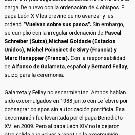
carga. De nuevo con la ordenación de 4 obispos. El
papa León XIV les previno de no avanzar y les
ordenó:
"Vuelvan sobre sus pasos".
Sin embargo,
se cumplió con la irregular ordenación de
Pascal
Schreiber (Suiza),
Michael Goldade (Estados
Unidos),
Michel Poinsinet de Sivry (Francia) y
Marc Hanappier (Francia).
Con la responsabilidad
de
Alfonso de Galarreta
, español y
Bernard Fellay
,
suizo, para la ceremonia.
Galarreta y Fellay no escarmientan. Ambos habían
sido excomulgados en 1988 junto con Lefebvre por
consagrar obispos sin autorización pontificia. Esa
excomunión fue levantada por el papa Benedicto
XVI en 2009. Pero al papa León XIV no le dejaron
otra salida que volver a repetir a la excomunión.