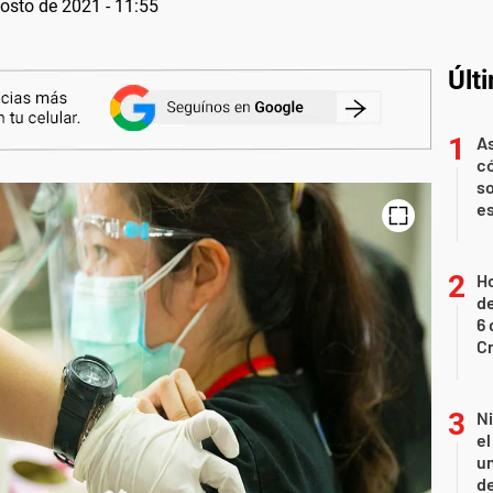
osto de 2021 - 11:55
Últ
As
có
so
es
Ho
de
6 
C
N
e
un
de