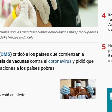
Ex
fu
Ar
de
ó cuáles son las manifestaciones neurológicas más preocupantes
 Jake Verzosa/Unicef)
H
pr
(
OMS
)
criticó a los países que comienzan a
6 
de
sis
de
vacunas
contra el
coronavirus
y pidió que
aciones a los países pobres.
 está en alerta