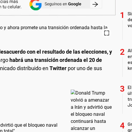
Si
de
vo
Al
esacuerdo con el resultado de las elecciones, y
en
argo
habrá una transición ordenada el 20 de
es
nicado distribuido en
Twitter
por uno de sus
km
El
úl
tr
J
Gr
dvirtió que el bloqueo naval
gr
n total"