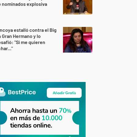
e nominados explosiva
ncoya estalló contra el Big
 Gran Hermano y lo
safió: "Si me quieren
har..."