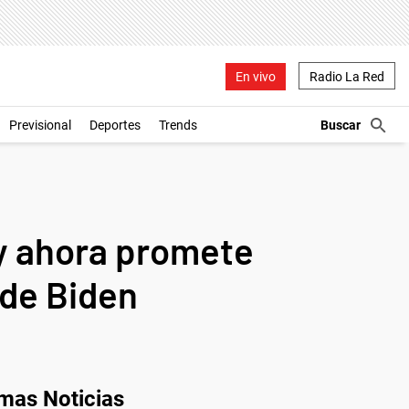
En vivo
Radio La Red
Previsional
Deportes
Trends
 y ahora promete
 de Biden
imas Noticias