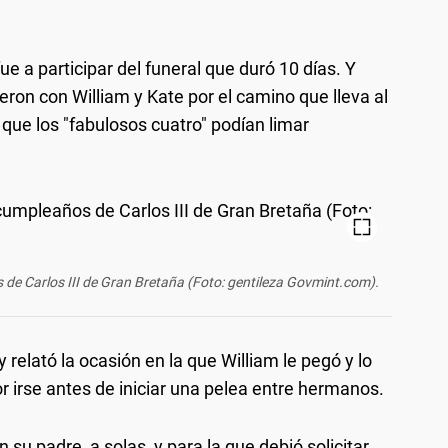
fue a participar del funeral que duró 10 días. Y
on con William y Kate por el camino que lleva al
ue los "fabulosos cuatro" podían limar
e Carlos III de Gran Bretaña (Foto: gentileza Govmint.com).
elató la ocasión en la que William le pegó y lo
por irse antes de iniciar una pelea entre hermanos.
su padre, a solas, y para la que debió solicitar