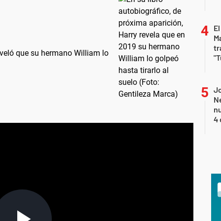
El
Ma
tr
eveló que su hermano William lo
"T
Jo
Ne
nu
4 