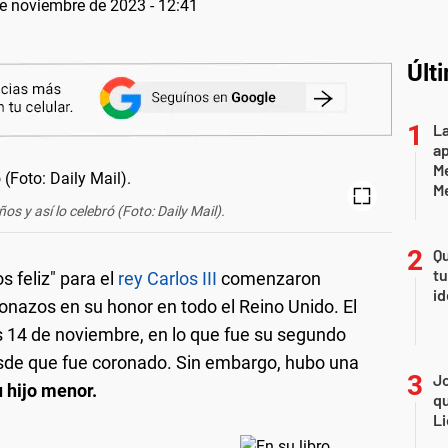
e noviembre de 2023 - 12:41
Últ
La
ap
Me
M
os y así lo celebró (Foto: Daily Mail).
Qu
tu
s feliz" para el
rey Carlos III
comenzaron
id
nazos en su honor en todo el Reino Unido. El
 14 de noviembre, en lo que fue su segundo
sde que fue coronado. Sin embargo, hubo una
Jo
u hijo menor.
qu
Li