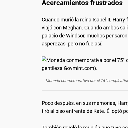
Acercamientos frustrados
Cuando murió la reina Isabel II, Harry 
viajó con Meghan. Cuando ambos salier
palacio de Windsor, muchos pensaron q
asperezas, pero no fue así.
Moneda conmemorativa por el 75° cumpleaños d
Poco después, en sus memorias, Harry r
tiró al piso enfrente de Kate. Él optó 
También reveló la reunión que tuvo con 