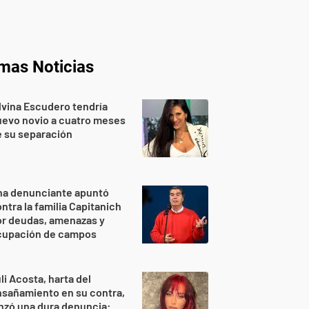
imas Noticias
lvina Escudero tendría
evo novio a cuatro meses
 su separación
na denunciante apuntó
ntra la familia Capitanich
or deudas, amenazas y
cupación de campos
li Acosta, harta del
sañamiento en su contra,
nzó una dura denuncia: