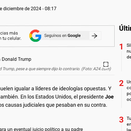
e diciembre de 2024 - 08:17
Últ
Si
nu
de
 Trump, pese a que siempre dijo lo contrario. (Foto: A24.com)
U
co
suelen igualar a líderes de ideologías opuestas. Y
p
 también. En los Estados Unidos, el presidente
Joe
o
dos causas judiciales que pesaban en su contra.
Tu
en
ara un eventual juicio político a su padre
la