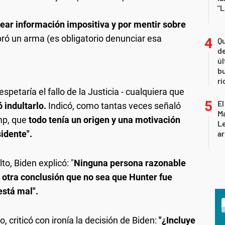
"L
ear información impositiva y por mentir sobre
ó un arma (es obligatorio denunciar esa
Qu
de
úl
b
rí
petaría el fallo de la Justicia - cualquiera que
El
ó indultarlo.
Indicó, como tantas veces señaló
Ma
mp, que
todo tenía un origen y una motivación
L
sidente".
ar
lto, Biden explicó: "
Ninguna persona razonable
a otra conclusión que no sea que Hunter fue
está mal".
, criticó con ironía la decisión de Biden:
"¿Incluye