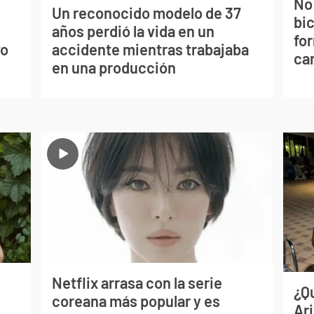
No
Un reconocido modelo de 37
bi
s
años perdió la vida en un
for
vo
accidente mientras trabajaba
can
en una producción
Netflix arrasa con la serie
¿Q
coreana más popular y es
Ar