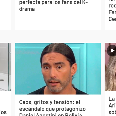
perfecta para los fans del K-
ro
drama
Fe
Ce
La
Caos, gritos y tensión: el
Ari
escándalo que protagonizó
ios
so
Daniel Agostini en Bolivia