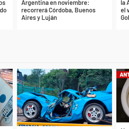
os
Argentina en noviembre:
la
ado
recorrerá Córdoba, Buenos
el 
Aires y Luján
Go