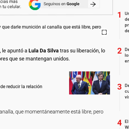
Un
de
pr
d
De
, le apuntó a
Lula Da Silva
tras su liberación, lo
lo
idores que se mantengan unidos.
e
De
de reducir la relación
cu
vi
canalla, que momentáneamente está libre, pero
El
Wa