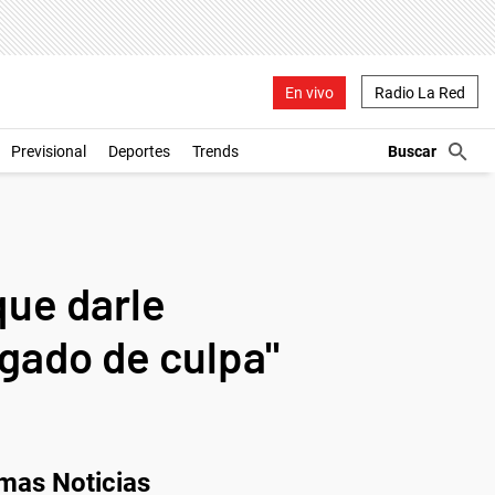
En vivo
Radio La Red
Previsional
Deportes
Trends
que darle
rgado de culpa"
imas Noticias