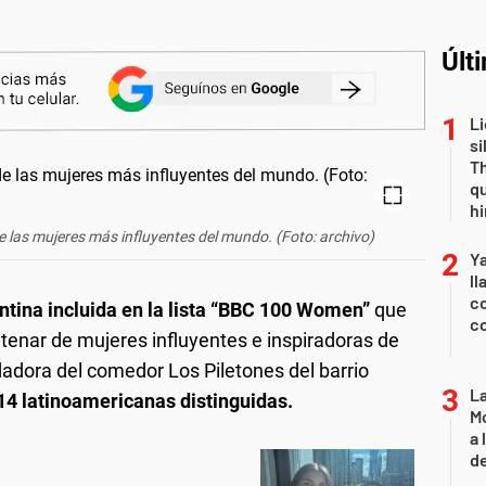
Últ
Li
si
Th
qu
h
 las mujeres más influyentes del mundo. (Foto: archivo)
Y
ll
co
ntina incluida en la lista “BBC 100 Women”
que
co
tenar de mujeres influyentes e inspiradoras de
dadora del comedor Los Piletones del barrio
L
14 latinoamericanas distinguidas.
Mo
a 
de