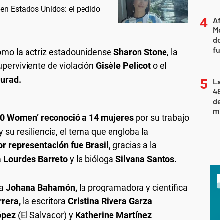
 en Estados Unidos: el pedido
Af
Mo
do
fu
como la actriz estadounidense
Sharon Stone
, la
uperviviente de violación
Gisèle Pelicot
o el
urad.
La
48
d
mi
00 Women’ reconoció a 14 mujeres
por su trabajo
 su resiliencia, el tema que engloba la
r representación fue Brasil,
gracias a la
a
Lourdes Barreto
y la bióloga
Silvana Santos.
na
Johana Bahamón,
la programadora y científica
rrera,
la escritora
Cristina Rivera Garza
ópez
(El Salvador) y
Katherine Martínez