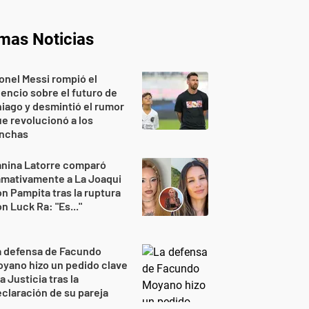
imas Noticias
onel Messi rompió el
lencio sobre el futuro de
iago y desmintió el rumor
e revolucionó a los
inchas
anina Latorre comparó
amativamente a La Joaqui
n Pampita tras la ruptura
n Luck Ra: "Es..."
a defensa de Facundo
yano hizo un pedido clave
la Justicia tras la
claración de su pareja