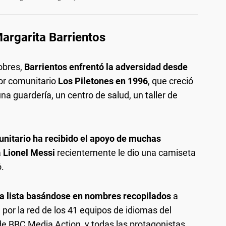
argarita Barrientos
obres,
Barrientos enfrentó la adversidad desde
r comunitario
Los Piletones en 1996
, que creció
a guardería, un centro de salud, un taller de
unitario ha recibido el apoyo de muchas
a
Lionel Messi
recientemente le dio una camiseta
ó.
 lista basándose en nombres recopilados
a
 por la red de los 41 equipos de idiomas del
de BBC Media Action, y todas las protagonistas