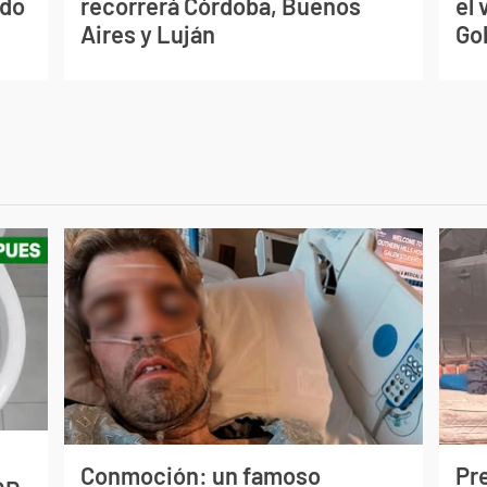
ado
recorrerá Córdoba, Buenos
el 
Aires y Luján
Go
Conmoción: un famoso
Pr