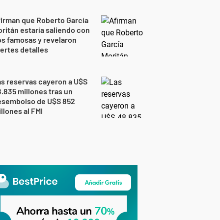
irman que Roberto García
ritán estaría saliendo con
s famosas y revelaron
ertes detalles
s reservas cayeron a U$S
.835 millones tras un
esembolso de U$S 852
llones al FMI