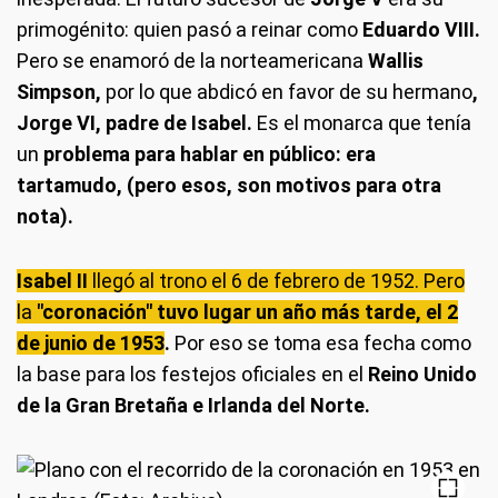
primogénito: quien pasó a reinar como
Eduardo VIII.
Pero se enamoró de la norteamericana
Wallis
Simpson,
por lo que abdicó en favor de su hermano
,
Jorge VI, padre de Isabel.
Es el monarca que tenía
un
problema para hablar en público: era
tartamudo, (pero esos, son motivos para otra
nota).
Isabel II
llegó al trono el 6 de febrero de 1952. Pero
la
"coronación" tuvo lugar un año más tarde, el 2
de junio de 1953
.
Por eso se toma esa fecha como
la base para los festejos oficiales en el
Reino Unido
de la Gran Bretaña e Irlanda del Norte.