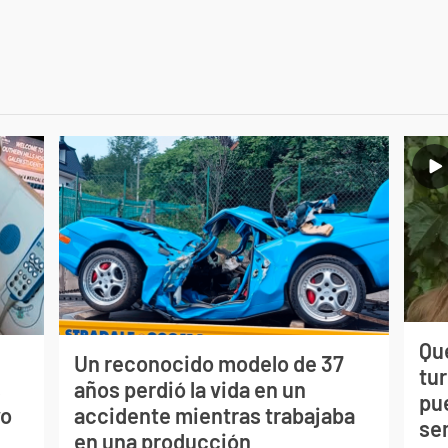
Qué
Un reconocido modelo de 37
tu
s
años perdió la vida en un
pu
vo
accidente mientras trabajaba
se
en una producción