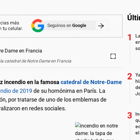
Últ
La
e
so
e la catedral de Notre Dame en Francia
Ya
hi
oz incendio en la famosa
catedral de Notre-Dame
de
ndio de 2019
de su homónima en París. La
Jo
ión, por tratarse de uno de los emblemas de
ralizaron en redes sociales.
In
qu
eq
el