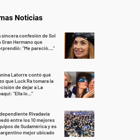
imas Noticias
 sincera confesión de Sol
n Gran Hermano que
rprendió: "Me pareció...."
nina Latorre contó qué
zo que Luck Ra tomara la
cisión de dejar a La
aqui: "Ella lo..."
dependiente Rivadavia
edó entre los 10 mejores
uipos de Sudamérica y es
 argentino mejor ubicado