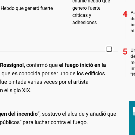
e Hebdo que generó fuerte
Pa
de
bo
hi
Un
de
me
Rossignol,
confirmó que
el fuego inició en la
in
, que es conocida por ser uno de los edificios
"M
e pintada varias veces por el artista
 el siglo XIX.
en del incendio”
, sostuvo el alcalde y añadió que
públicos” para luchar contra el fuego.