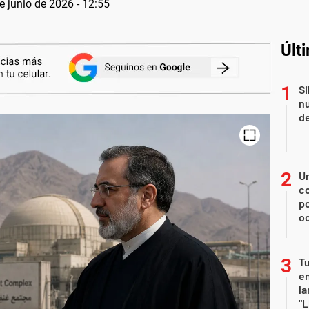
e junio de 2026 - 12:55
Últ
Si
nu
de
U
co
p
o
Tu
en
la
"L