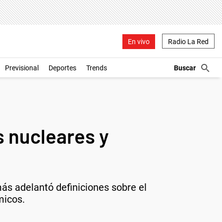
En vivo
Radio La Red
Previsional
Deportes
Trends
s nucleares y
ás adelantó definiciones sobre el
micos.