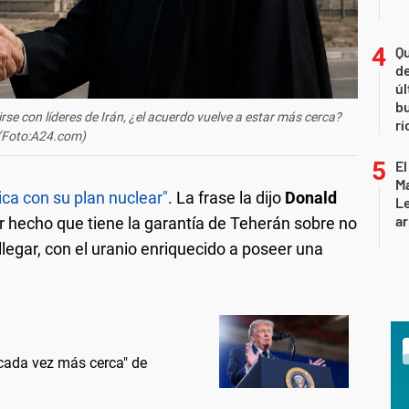
Qu
de
úl
b
rse con líderes de Irán, ¿el acuerdo vuelve a estar más cerca?
rí
(Foto:A24.com)
El
Ma
ca con su plan nuclear"
. La frase la dijo
Donald
L
ar
r hecho que tiene la garantía de Teherán sobre no
llegar, con el uranio enriquecido a poseer una
cada vez más cerca" de