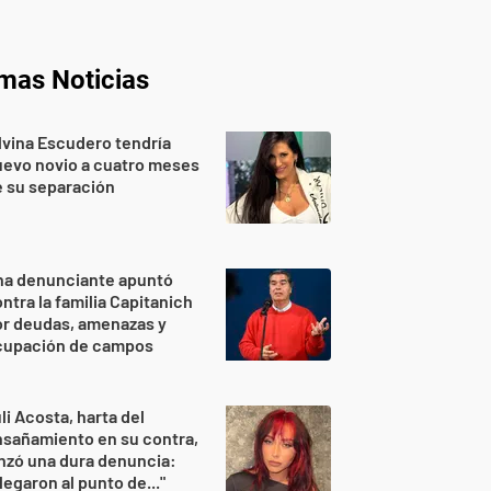
imas Noticias
lvina Escudero tendría
evo novio a cuatro meses
 su separación
na denunciante apuntó
ntra la familia Capitanich
or deudas, amenazas y
cupación de campos
li Acosta, harta del
sañamiento en su contra,
nzó una dura denuncia:
legaron al punto de..."