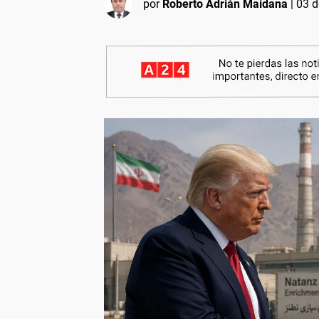
por
Roberto Adrián Maidana
|
03 d