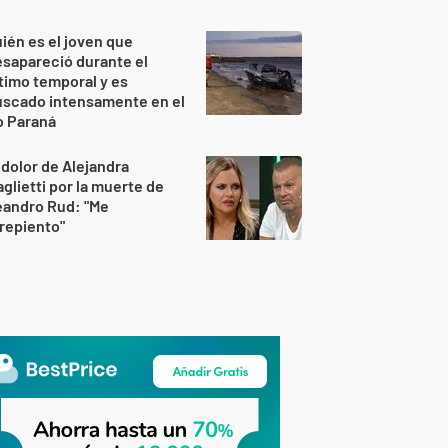
ién es el joven que
sapareció durante el
timo temporal y es
uscado intensamente en el
o Paraná
 dolor de Alejandra
glietti por la muerte de
eandro Rud: "Me
repiento"