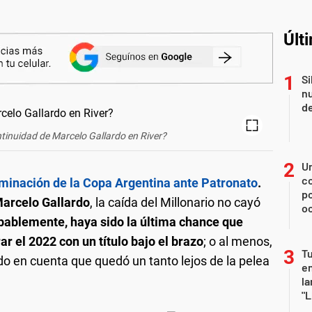
Últ
Si
nu
de
ntinuidad de Marcelo Gallardo en River?
U
co
eliminación de la Copa Argentina ante Patronato
.
p
arcelo Gallardo
, la caída del Millonario no cayó
o
bablemente, haya sido la última chance que
r el 2022 con un título bajo el brazo
; o al menos,
Tu
do en cuenta que quedó un tanto lejos de la pelea
en
la
"L