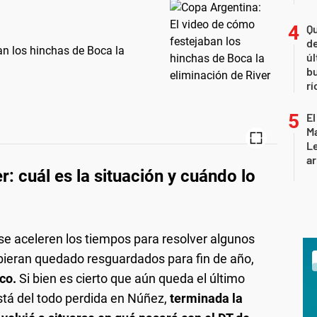
Qu
de
an los hinchas de Boca la
úl
b
rí
El
Ma
L
ar
r: cuál es la situación y cuándo lo
 se aceleren los tiempos para resolver algunos
bieran quedado resguardados para fin de año,
co.
Si bien es cierto que aún queda el último
está del todo perdida en Núñez,
terminada la