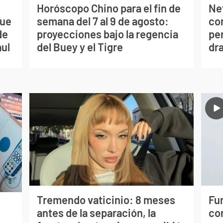
Horóscopo Chino para el fin de
Net
que
semana del 7 al 9 de agosto:
co
de
proyecciones bajo la regencia
per
aul
del Buey y el Tigre
dr
Tremendo vaticinio: 8 meses
Fur
antes de la separación, la
co
s