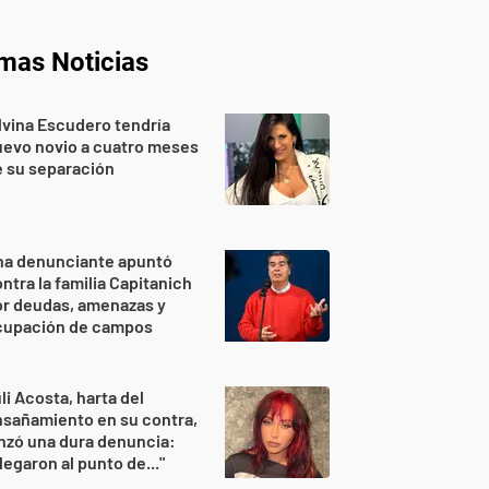
imas Noticias
lvina Escudero tendría
evo novio a cuatro meses
 su separación
na denunciante apuntó
ntra la familia Capitanich
or deudas, amenazas y
cupación de campos
li Acosta, harta del
sañamiento en su contra,
nzó una dura denuncia:
legaron al punto de..."