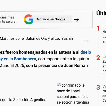
Últ
El
Ma
L
ar
nez fueron homenajeados en la antesala al
duelo
La
uay en la Bombonera
, correspondiente a la quinta
Es
 Mundial 2026,
con la presencia de Juan Román
en
pa
Co
Mi
a
a que la Selección Argentina
C