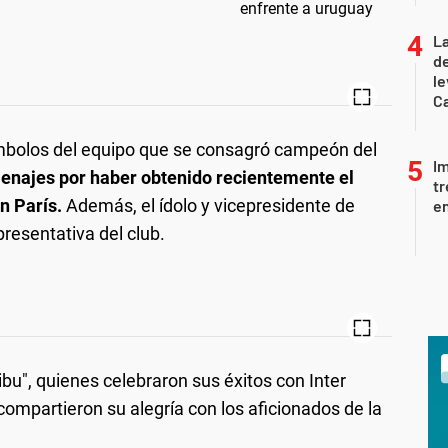
La
d
le
Ca
símbolos del equipo que se consagró campeón del
I
enajes por haber obtenido recientemente el
tr
en París.
Además, el ídolo y vicepresidente de
en
resentativa del club.
u", quienes celebraron sus éxitos con Inter
compartieron su alegría con los aficionados de la
.