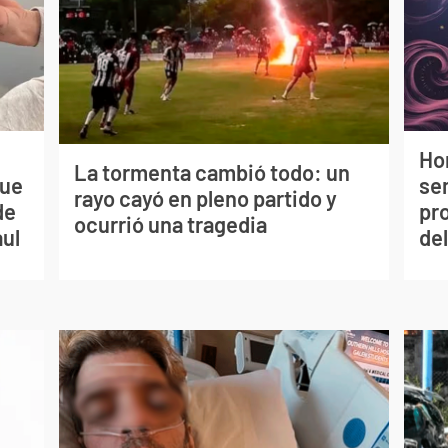
Ho
La tormenta cambió todo: un
que
sem
rayo cayó en pleno partido y
de
pr
ocurrió una tragedia
aul
del