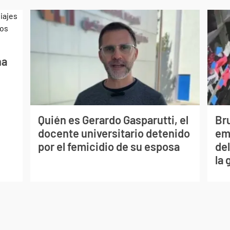
na
Quién es Gerardo Gasparutti, el
Bru
docente universitario detenido
em
por el femicidio de su esposa
del
la