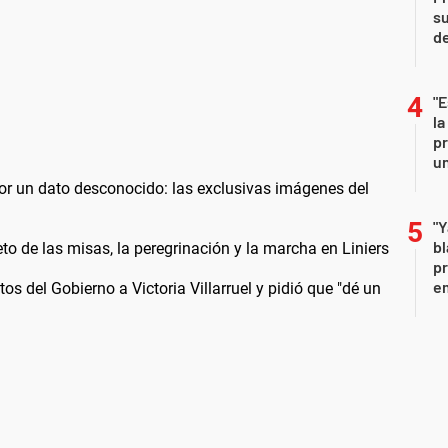
su
de
"E
la
pr
un
or un dato desconocido: las exclusivas imágenes del
"Y
b
 de las misas, la peregrinación y la marcha en Liniers
pr
em
s del Gobierno a Victoria Villarruel y pidió que "dé un