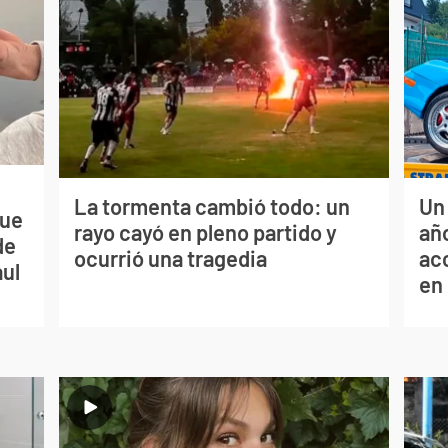
La tormenta cambió todo: un
Un
que
rayo cayó en pleno partido y
año
de
ocurrió una tragedia
ac
aul
en