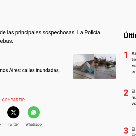
de las principales sospechosas. La Policía
Últ
uebas.
As
te
E
nos Aires: calles inundadas,
en
El
nu
COMPARTIR
vo
k
Twitter
Whatsapp
El
Fr