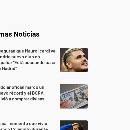
imas Noticias
eguran que Mauro Icardi ya
ndría nuevo club en
spaña: "Está buscando casa
 Madrid"
 dólar oficial marcó un
evo récord y el BCRA
lvió a comprar divisas
 mal momento que vivió
anco Colapinto durante