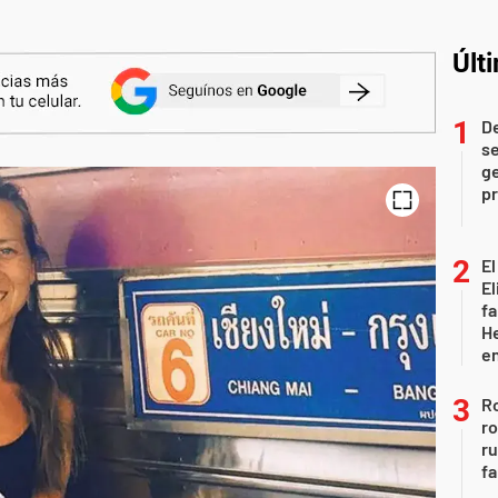
Últ
D
se
ge
pr
El
El
fa
He
e
Ro
ro
r
fa