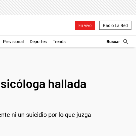
En vivo
Radio La Red
Previsional
Deportes
Trends
psicóloga hallada
te ni un suicidio por lo que juzga