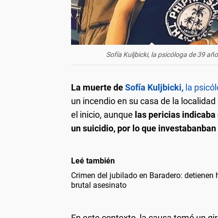
Sofía Kuljbicki, la psicóloga de 39 añ
La muerte de
Sofía Kuljbicki,
la psicó
un incendio en su casa de la localida
el inicio, aunque
las pericias indicaba
un suicidio, por lo que investabanban
Leé también
Crimen del jubilado en Baradero: detienen
brutal asesinato
En este contexto, la causa tomó un gi