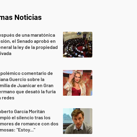
imas Noticias
espués de una maratónica
sión, el Senado aprobó en
neral la ley de la propiedad
ivada
 polémico comentario de
iana Guercio sobre la
milia de Juanicar en Gran
rmano que desató la furia
n redes
berto García Moritán
mpió el silencio tras los
umores de romance con dos
mosas: "Estoy..."