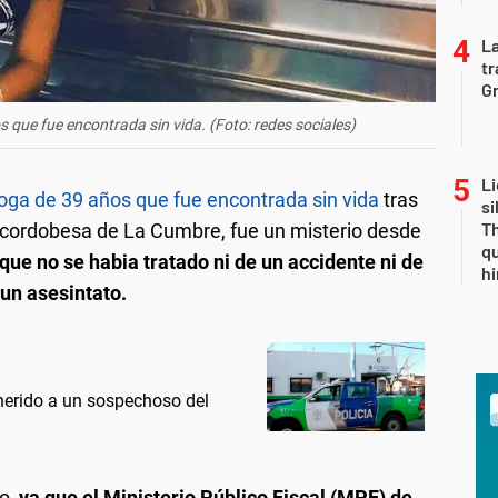
La
tr
Gr
os que fue encontrada sin vida . (Foto: redes sociales)
Li
loga de 39 años que fue encontrada sin vida
tras
si
Th
d cordobesa de La Cumbre, fue un misterio desde
qu
 que no se habia tratado ni de un accidente ni de
h
 un asesintato.
 herido a un sospechoso del
ro,
ya que el Ministerio Público Fiscal (MPF) de