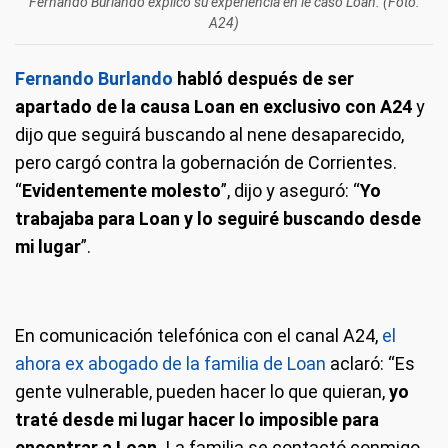
Fernando Burlando explicó su experiencia en le caso Loan. (Foto:
A24)
Fernando Burlando
habló después de ser
apartado de la causa Loan en exclusivo con A24
y
dijo que seguirá buscando al nene desaparecido,
pero cargó contra la gobernación de Corrientes.
“
Evidentemente molesto
”, dijo y aseguró: “
Yo
trabajaba para Loan y lo seguiré buscando desde
mi lugar
”.
En comunicación telefónica con el canal A24,
el
ahora ex abogado de la familia de Loan
aclaró: “Es
gente vulnerable, pueden hacer lo que quieran,
yo
traté desde mi lugar hacer lo imposible para
encontrar a Loan.
La familia se contactó conmigo
,