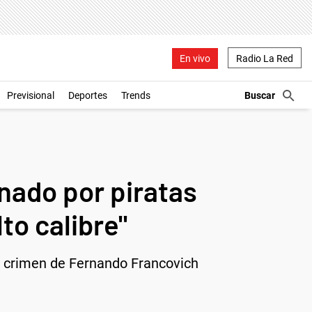
En vivo
Radio La Red
Previsional
Deportes
Trends
nado por piratas
to calibre"
al crimen de Fernando Francovich