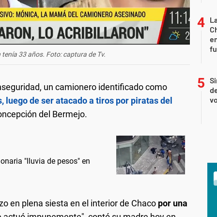
La
Ch
en
f
tenía 33 años. Foto: captura de Tv.
Si
inseguridad, un camionero identificado como
de
vo
 luego de ser atacado a tiros por piratas del
oncepción del Bermejo.
onaria "lluvia de pesos" en
o en plena siesta en el interior de Chaco
por una
 actuó impunemente", contó su madre hoy en