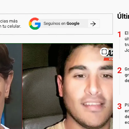
Últ
El
úl
tr
J
Gr
gr
d
Pi
en
de
ec