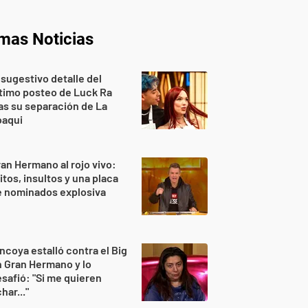
imas Noticias
 sugestivo detalle del
timo posteo de Luck Ra
as su separación de La
oaqui
an Hermano al rojo vivo:
itos, insultos y una placa
e nominados explosiva
ncoya estalló contra el Big
 Gran Hermano y lo
safió: "Si me quieren
har..."