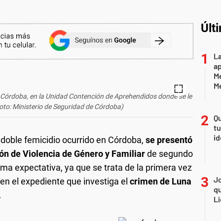
Últ
La
ap
Me
M
e Córdoba, en la Unidad Contención de Aprehendidos donde se le
Foto: Ministerio de Seguridad de Córdoba)
Qu
tu
id
 doble femicidio ocurrido en Córdoba,
se presentó
ión de Violencia de Género y Familiar
de segundo
a expectativa, ya que se trata de la primera vez
Jo
en el expediente que investiga el
crimen de Luna
qu
.
Li