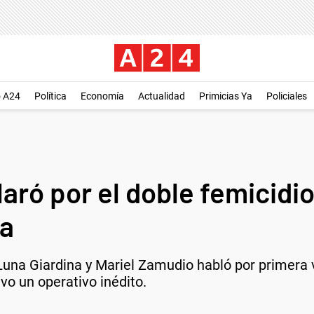
o A24
Política
Economía
Actualidad
Primicias Ya
Policiales
aró por el doble femicidi
ia
Luna Giardina y Mariel Zamudio habló por primera v
vo un operativo inédito.