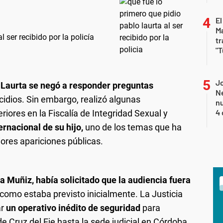
El
Ma
 ser recibido por la policía
tr
"T
Jo
Laurta se negó a responder preguntas
Ne
idios. Sin embargo, realizó algunas
nu
4 
iores en la Fiscalía de Integridad Sexual y
ernacional de su hijo,
uno de los temas que ha
iores apariciones públicas.
a Muñiz, había solicitado que la audiencia fuera
 como estaba previsto inicialmente. La Justicia
ar
un operativo inédito de seguridad
para
de Cruz del Eje hasta la sede judicial en Córdoba