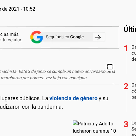
 de 2021 - 10:52
Últ
De
c
de
a machista. Este 3 de junio se cumple un nuevo aniversario de la
s marcharon por primera vez bajo esa consigna.
D
c
pa
lugares públicos. La
violencia de género
y su
gudizaron con la pandemia.
Le
Se
ex