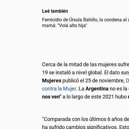
Leé también
Femicidio de Úrsula Bahillo, la condena al
mamá: "Volá alto hija"
Cerca de la mitad de las mujeres sufr
Los equipos de profesionales recibirán consul
Renunció la titular de Protección contra la Vio
19 se instaló a nivel global. El dato s
provincias y CABA. También acompa
Mujeres
publicó el 25 de noviembre,
D
contra la Mujer
.
La
Argentina
no es la
nos ven"
a lo largo de este 2021 hubo
"Comparada con los últimos 6 años desd
ha sufrido cambios significativos. Es