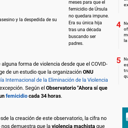
ex
 asesino y la despedida de su
Ne
of
m
la
N
e alguna forma de violencia desde que el COVID-
es
tas y atenderán situaciones de violencia de género en las 23
lencia de Género y el Gobierno disolvió el área. (Foto: archivo)
tr
urge de un estudio que la organización
ONU
ñarán en la realización de trámites y gestiones.
q
ía Internacional de la Eliminación de la Violencia
 excepción. Según el
Observatorio "Ahora sí que
un
femicidio
cada 34 horas
.
e la creación de este observatorio, la cifra no
to nos demuestra que la
violencia machista
que