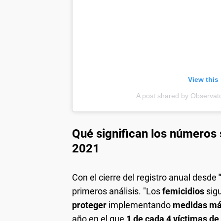
View this
A post shared by Observat
Qué significan los números 
2021
Con el cierre del registro anual desde
primeros análisis. "Los
femicidios
sig
proteger
implementando
medidas má
año en el que
1 de cada 4 víctimas de