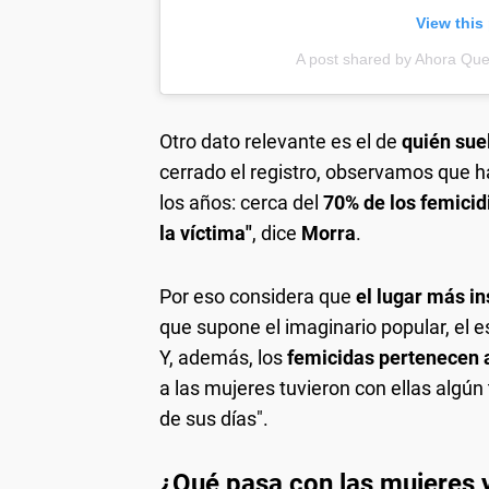
View this
A post shared by Ahora Qu
Otro dato relevante es el de
quién suel
cerrado el registro, observamos que h
los años: cerca del
70% de los femicid
la víctima"
, dice
Morra
.
Por eso considera que
el lugar más in
que supone el imaginario popular, el 
Y, además, los
femicidas pertenecen a
a las mujeres tuvieron con ellas algún 
de sus días".
¿Qué pasa con las mujeres 