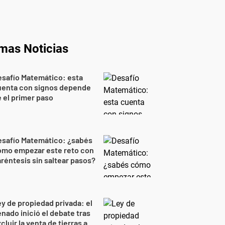
imas Noticias
safío Matemático: esta
uenta con signos depende
 el primer paso
esafío Matemático: ¿sabés
ómo empezar este reto con
réntesis sin saltear pasos?
y de propiedad privada: el
nado inició el debate tras
cluir la venta de tierras a