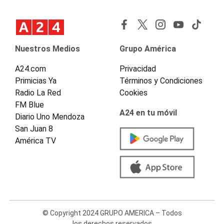
Nuestros Medios
Grupo América
A24.com
Privacidad
Primicias Ya
Términos y Condiciones
Radio La Red
Cookies
FM Blue
A24 en tu móvil
Diario Uno Mendoza
San Juan 8
América TV
© Copyright 2024 GRUPO AMERICA – Todos
los derechos reservados