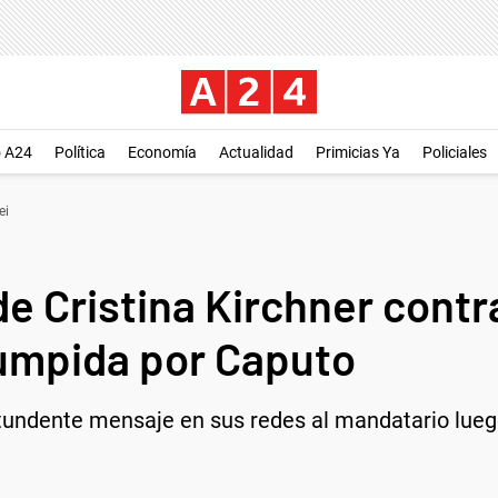
o A24
Política
Economía
Actualidad
Primicias Ya
Policiales
ei
e Cristina Kirchner contra 
rumpida por Caputo
tundente mensaje en sus redes al mandatario luego 