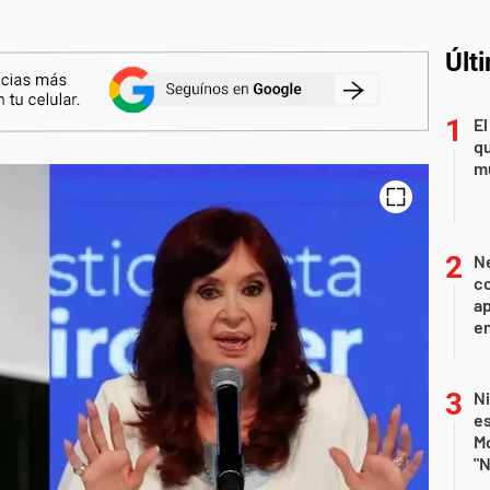
Últ
El
qu
mu
Ne
co
ap
en
N
e
Mo
"N