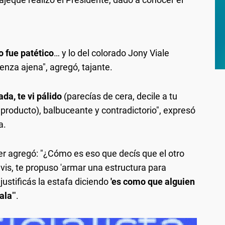
o fue patético
… y lo del colorado Jony Viale
nza ajena", agregó, tajante.
ada, te vi pálido
(parecías de cera, decile a tu
roducto), balbuceante y contradictorio", expresó
a.
hner agregó: "¿Cómo es eso que decís que el otro
vis, te propuso 'armar una estructura para
ustificás la estafa diciendo
'es como que alguien
bala
'".