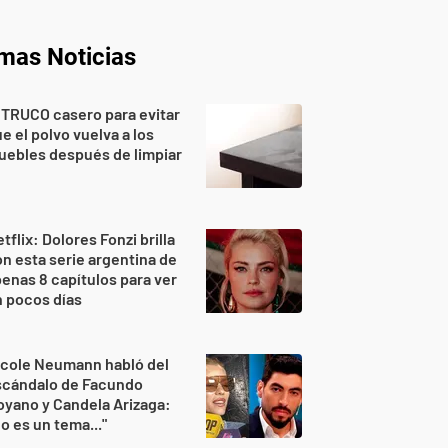
imas Noticias
 TRUCO casero para evitar
e el polvo vuelva a los
ebles después de limpiar
tflix: Dolores Fonzi brilla
n esta serie argentina de
enas 8 capítulos para ver
 pocos días
icole Neumann habló del
scándalo de Facundo
yano y Candela Arizaga:
o es un tema..."