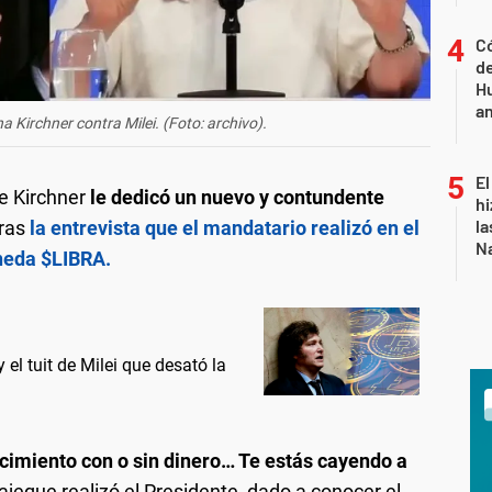
Có
de
Hu
a
a Kirchner contra Milei. (Foto: archivo).
El
e Kirchner
le dedicó un nuevo y contundente
hi
la
tras
la entrevista que el mandatario realizó en el
Na
neda $LIBRA.
 el tuit de Milei que desató la
ecimiento con o sin dinero… Te estás cayendo a
tajeque realizó el Presidente, dado a conocer el