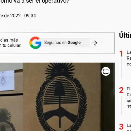
Cómo va a ser el operativo?
e de 2022 - 09:34
Últ
La
Ra
co
E
De
se
"M
La
po