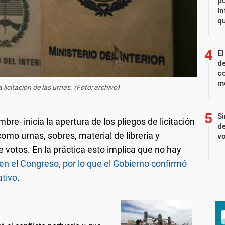
In
q
El
de
co
mo
 licitación de las urnas. (Foto: archivo)
Si
e- inicia la apertura de los pliegos de licitación
de
omo urnas, sobres, material de librería y
vo
 votos. En la práctica esto implica que no hay
n el Congreso, por lo que el Gobierno confirmó
ativo
.