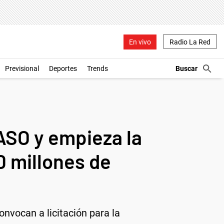
En vivo
Radio La Red
Previsional
Deportes
Trends
PASO y empieza la
0 millones de
nvocan a licitación para la