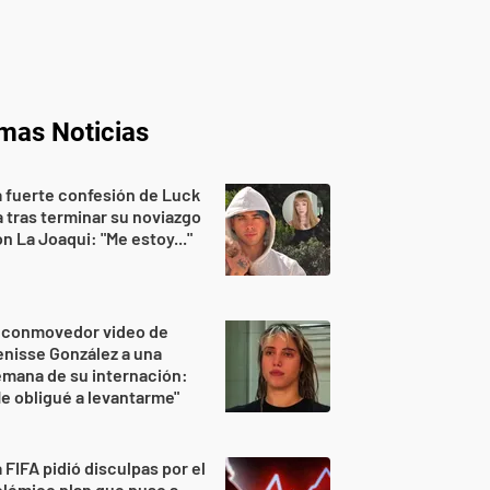
imas Noticias
 fuerte confesión de Luck
 tras terminar su noviazgo
n La Joaqui: "Me estoy..."
l conmovedor video de
nisse González a una
mana de su internación:
e obligué a levantarme"
 FIFA pidió disculpas por el
lémico plan que puso a