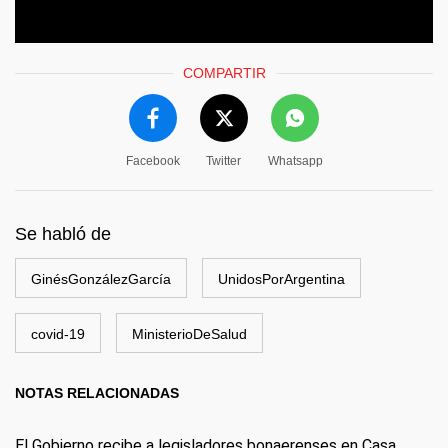
COMPARTIR
Facebook
Twitter
Whatsapp
Se habló de
GinésGonzálezGarcía
UnidosPorArgentina
covid-19
MinisterioDeSalud
NOTAS RELACIONADAS
El Gobierno recibe a legisladores bonaerenses en Casa