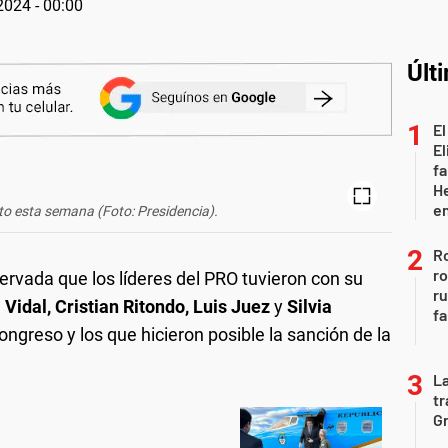
 2024 - 00:00
Últ
El
El
fa
He
e
cto esta semana (Foto: Presidencia).
Ro
ro
ervada que los líderes del PRO tuvieron con su
r
Vidal, Cristian Ritondo, Luis Juez
y
Silvia
fa
ngreso y los que hicieron posible la sanción de la
La
tr
Gr