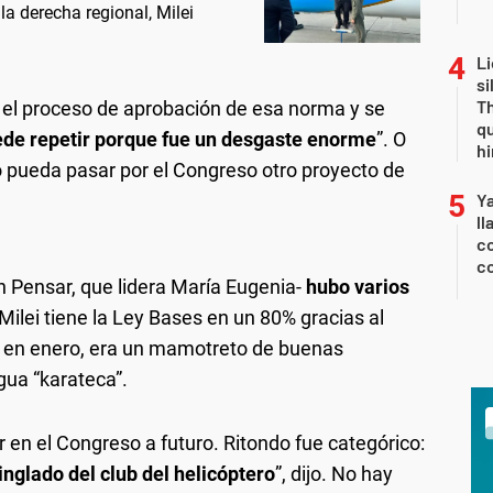
la derecha regional, Milei
Li
si
Th
e el proceso de aprobación de esa norma y se
qu
ede repetir porque fue un desgaste enorme
”. O
h
o pueda pasar por el Congreso otro proyecto de
Y
ll
co
co
n Pensar, que lidera María Eugenia-
hubo varios
Milei tiene la Ley Bases en un 80% gracias al
s en enero, era un mamotreto de buenas
gua “karateca”.
en el Congreso a futuro. Ritondo fue categórico:
tinglado del club del helicóptero
”, dijo. No hay