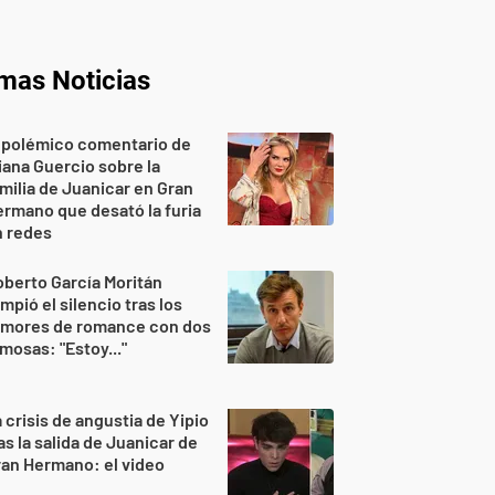
imas Noticias
 polémico comentario de
iana Guercio sobre la
milia de Juanicar en Gran
rmano que desató la furia
n redes
berto García Moritán
mpió el silencio tras los
umores de romance con dos
mosas: "Estoy..."
 crisis de angustia de Yipio
as la salida de Juanicar de
an Hermano: el video