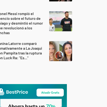
onel Messi rompió el
lencio sobre el futuro de
iago y desmintió el rumor
e revolucionó a los
inchas
anina Latorre comparó
amativamente a La Joaqui
n Pampita tras la ruptura
n Luck Ra: "Es..."