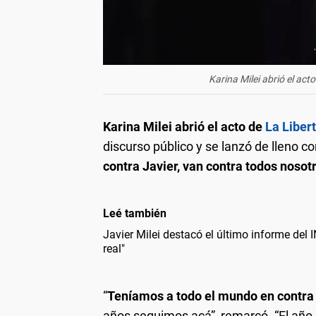
Karina Milei abrió el act
Karina Milei abrió el acto de
La Liber
discurso público y se lanzó de lleno con
contra Javier, van contra todos nosot
Leé también
Javier Milei destacó el último informe del I
real"
“
Teníamos a todo el mundo en contra 
años seguimos acá”, remarcó. “El año