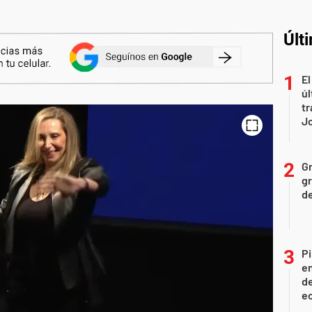
Últ
El
úl
tr
J
Gr
gr
d
Pi
en
de
ec