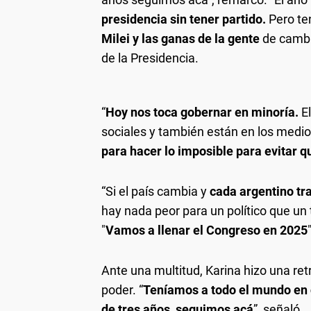
presidencia sin tener partido.
Pero te
Milei y las ganas de la gente
de cambia
de la Presidencia.
“
Hoy nos toca gobernar en minoría.
El
sociales y también están en los medio
para hacer lo imposible para evitar q
“Si el país cambia y
cada argentino tra
hay nada peor para un político que un 
"
Vamos a llenar el Congreso en 2025
Ante una multitud, Karina hizo una ret
poder. “
Teníamos a todo el mundo en c
de tres años, seguimos acá
”, señaló.