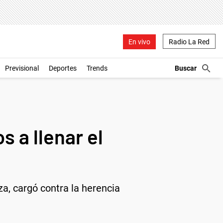
En vivo
Radio La Red
Previsional
Deportes
Trends
s a llenar el
za, cargó contra la herencia