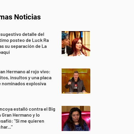
imas Noticias
 sugestivo detalle del
timo posteo de Luck Ra
as su separación de La
oaqui
an Hermano al rojo vivo:
itos, insultos y una placa
e nominados explosiva
ncoya estalló contra el Big
 Gran Hermano y lo
safió: "Si me quieren
har..."