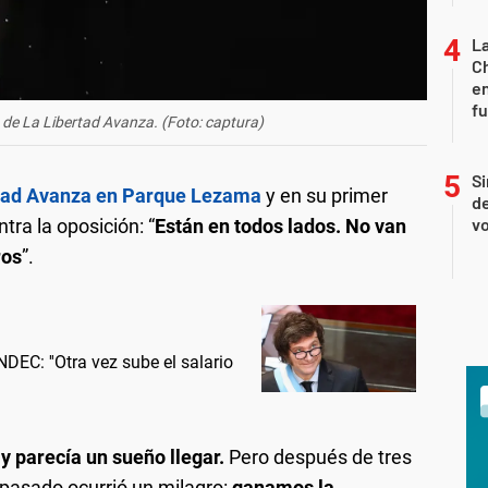
La
Ch
en
f
o de La Libertad Avanza. (Foto: captura)
Si
tad Avanza en Parque Lezama
y en su primer
de
vo
tra la oposición: “
Están en todos lados. No van
ros
”.
NDEC: ''Otra vez sube el salario
y parecía un sueño llegar.
Pero después de tres
 pasado ocurrió un milagro:
ganamos la