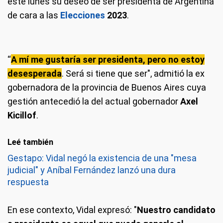
este lunes su deseo de ser presidenta de Argentina
de cara a las
Elecciones
2023
.
“
A mí me gustaría ser presidenta, pero no estoy
desesperada
. Será si tiene que ser", admitió la ex
gobernadora de la provincia de Buenos Aires cuya
gestión antecedió la del actual gobernador
Axel
Kicillof
.
Leé también
Gestapo: Vidal negó la existencia de una "mesa
judicial" y Aníbal Fernández lanzó una dura
respuesta
En ese contexto, Vidal expresó: "
Nuestro candidato