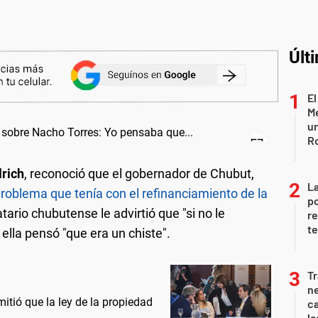
Últ
El
Me
un
R
lrich
, reconoció que el gobernador de Chubut,
La
problema que tenía con el refinanciamiento de la
po
ario chubutense le advirtió que "si no le
re
te
 ella pensó "que era un chiste".
Tr
ne
itió que la ley de la propiedad
ca
la