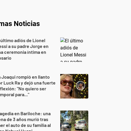
imas Noticias
 último adiós de Lionel
ssi a su padre Jorge en
a ceremonia íntima en
osario
 Joaqui rompió en llanto
r Luck Ra y dejó una fuerte
flexión: "No quiero ser
mporal para..."
agedia en Bariloche: una
na de 3 años murió tras
er el auto de su familia al
go Nahuel Huapi