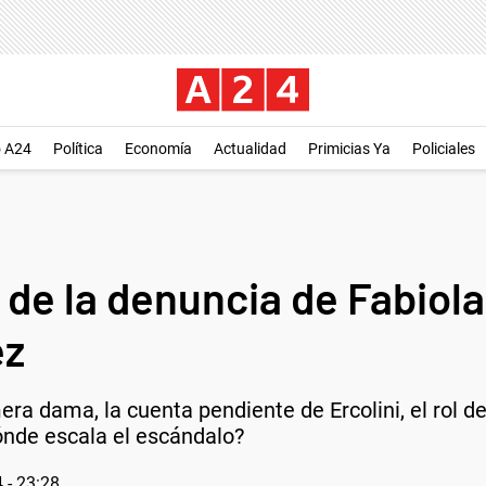
o A24
Política
Economía
Actualidad
Primicias Ya
Policiales
 de la denuncia de Fabiol
ez
era dama, la cuenta pendiente de Ercolini, el rol d
ónde escala el escándalo?
 - 23:28