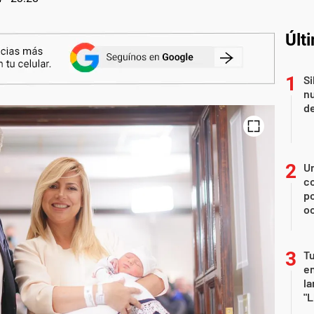
Últ
Si
nu
de
U
co
p
o
Tu
en
la
"L