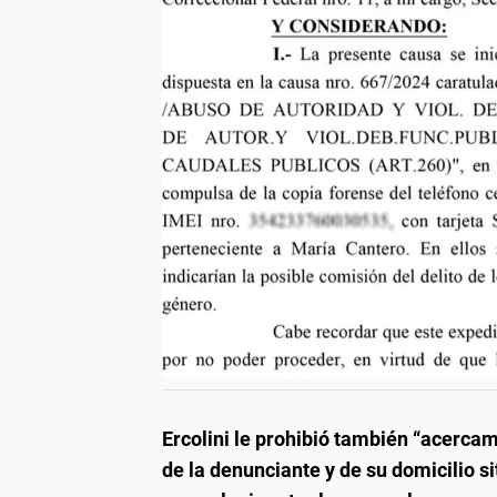
Ercolini le prohibió también “acercam
de la denunciante y de su domicilio si