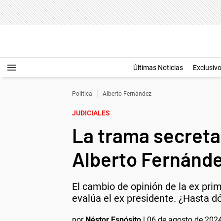
Últimas Noticias
Exclusiv
Política
Alberto Fernández
JUDICIALES
La trama secreta
Alberto Fernánd
El cambio de opinión de la ex prim
evalúa el ex presidente. ¿Hasta d
por
Néstor Espósito
|
06 de agosto de 2024