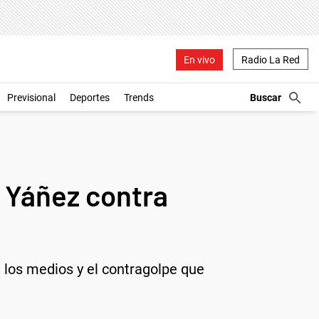
En vivo
Radio La Red
Previsional
Deportes
Trends
a Yáñez contra
e los medios y el contragolpe que