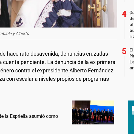
Qu
de
úl
b
abiola y Alberto
rí
El
esde hace rato desavenida, denuncias cruzadas
Ma
L
a cuenta pendiente. La denuncia de la ex primera
ar
género contra el expresidente Alberto Fernández
za con escalar a niveles propios de programas
 de la Espriella asumió como