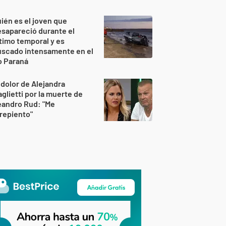
ién es el joven que
sapareció durante el
timo temporal y es
uscado intensamente en el
o Paraná
 dolor de Alejandra
glietti por la muerte de
eandro Rud: "Me
repiento"