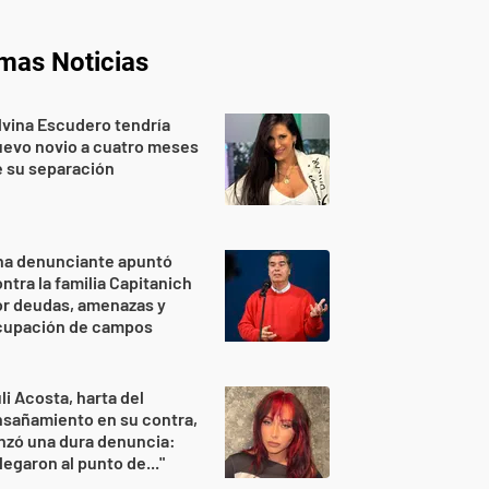
imas Noticias
lvina Escudero tendría
evo novio a cuatro meses
 su separación
na denunciante apuntó
ntra la familia Capitanich
or deudas, amenazas y
cupación de campos
li Acosta, harta del
sañamiento en su contra,
nzó una dura denuncia:
legaron al punto de..."