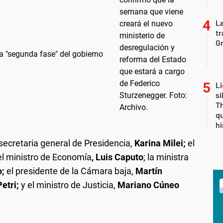
La
tr
Gr
a "segunda fase" del gobierno
Li
si
Th
qu
h
secretaria general de Presidencia,
Karina Milei;
el
el ministro de Economía
, Luis Caputo
; la ministra
o;
el presidente de la Cámara baja,
Martín
Petri;
y el ministro de Justicia,
Mariano Cúneo