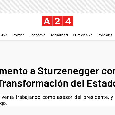
o A24
Política
Economía
Actualidad
Primicias Ya
Policiales
ramento a Sturzenegger co
Transformación del Estad
 venía trabajando como asesor del presidente, y
rgo.