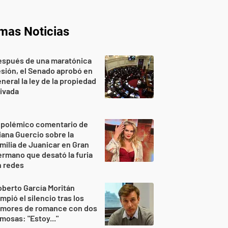
imas Noticias
espués de una maratónica
sión, el Senado aprobó en
neral la ley de la propiedad
ivada
 polémico comentario de
iana Guercio sobre la
milia de Juanicar en Gran
rmano que desató la furia
n redes
berto García Moritán
mpió el silencio tras los
umores de romance con dos
mosas: "Estoy..."