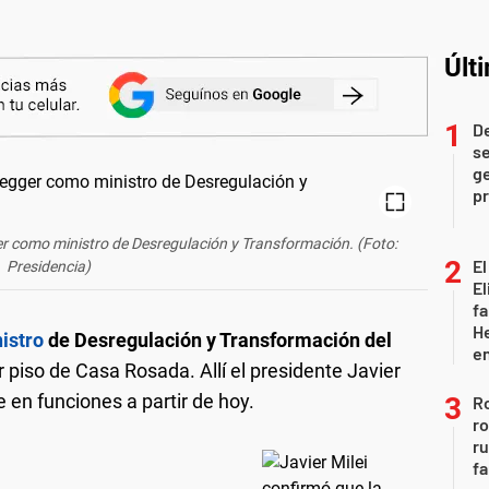
Últ
D
se
ge
pr
er como ministro de Desregulación y Transformación. (Foto:
El
Presidencia)
El
fa
He
istro
de Desregulación y Transformación del
e
r piso de Casa Rosada. Allí el presidente Javier
 en funciones a partir de hoy.
Ro
ro
r
fa