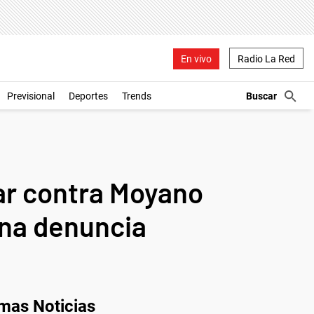
En vivo
Radio La Red
Previsional
Deportes
Trends
arar contra Moyano
una denuncia
imas Noticias