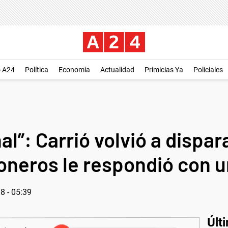
o A24
Política
Economía
Actualidad
Primicias Ya
Policiales
nal”: Carrió volvió a disp
ioneros le respondió con 
8 - 05:39
Últ