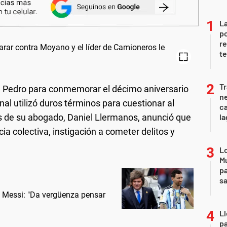
La
po
re
te
Tr
n Pedro para conmemorar el décimo aniversario
ne
nal utilizó duros términos para cuestionar al
ca
és de su abogado, Daniel Llermanos, anunció que
la
cia colectiva, instigación a cometer delitos y
Lo
Mu
pa
sa
e Messi: "Da vergüenza pensar
Ll
pa